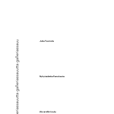
Juba Tuomola
maaseudun tulevaisuus
iltalehti.fi
mtv uutiset
Nykytaidetta Ranskasta
Akvarellin koulu