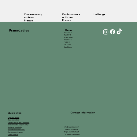
Contemporary
Contemporary
La Rouge
art from
art from
France
France
FrameLadies
Open
Mon 11-18
Tue 11-15
Wed Closed
Thu 11-18
Fri 11-15
Sat 10-14
Sun Closed
Contact information
Quick links
Payment terms
Data protection
General terms and conditions
Environmental responsibility
info@raamidaamit.fi
Social responsibility
Gallery-Framework
Governance and ethics
Birger Jaarlinkatu 25
Development targets
Hameenlinna, Finland
Online course