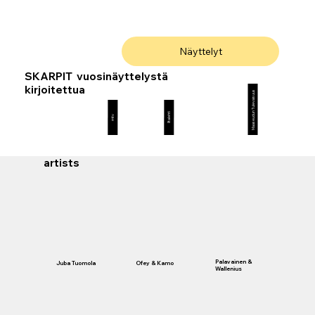
Näyttelyt
SKARPIT vuosinäyttelystä
kirjoitettua
Maaseudun Tulevaisuus
Iltalehti
mtv
artists
Palavainen &
Juba Tuomola
Ofey & Kamo
Wallenius