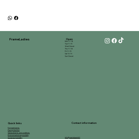
FrameLadies
Open
Mon 11-18
Tue 11-15
Wed Closed
Thu 11-18
Fri 11-15
Sat 10-14
Sun Closed
Contact information
Quick links
Payment terms
Data protection
General terms and conditions
Environmental responsibility
info@raamidaamit.fi
Social responsibility