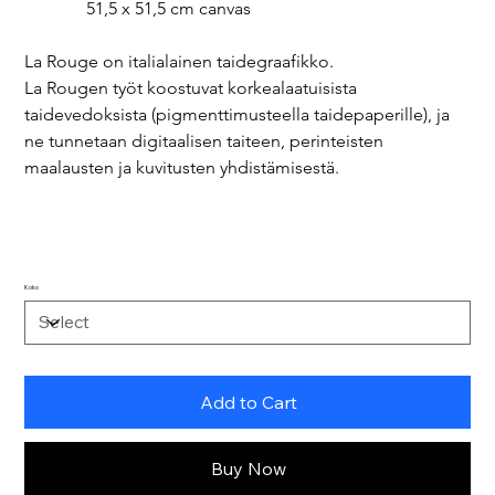
              51,5 x 51,5 cm canvas
La Rouge on italialainen taidegraafikko.
La Rougen työt koostuvat korkealaatuisista 
taidevedoksista (pigmenttimusteella taidepaperille), ja 
ne tunnetaan digitaalisen taiteen, perinteisten 
maalausten ja kuvitusten yhdistämisestä.
Koko
Add to Cart
Buy Now