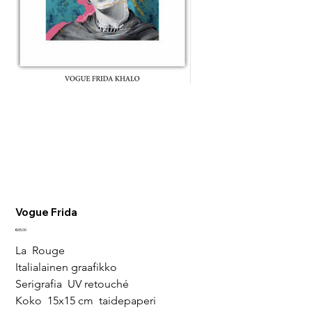
Vogue Frida
Price
€65.00
La  Rouge
Italialainen graafikko
Serigrafia  UV retouché
Koko  15x15 cm  taidepaperi