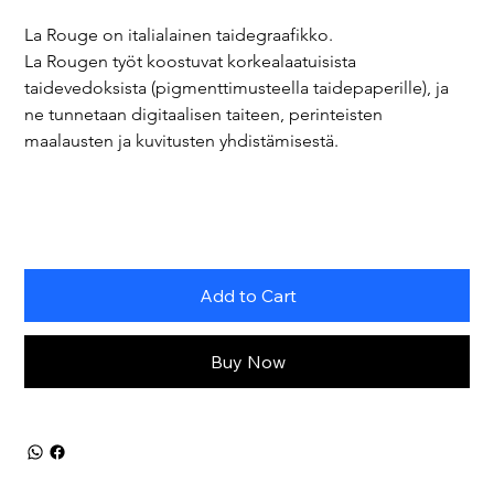
La Rouge on italialainen taidegraafikko.
La Rougen työt koostuvat korkealaatuisista 
taidevedoksista (pigmenttimusteella taidepaperille), ja 
ne tunnetaan digitaalisen taiteen, perinteisten 
maalausten ja kuvitusten yhdistämisestä.
Add to Cart
Buy Now