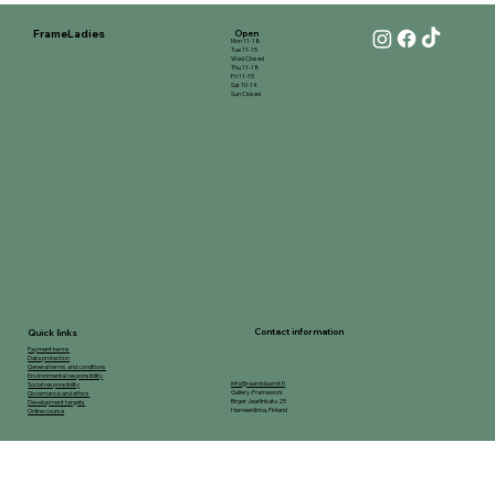
FrameLadies
Open
Mon 11-18
Tue 11-15
Wed Closed
Thu 11-18
Fri 11-15
Sat 10-14
Sun Closed
Contact information
Quick links
Payment terms
Data protection
General terms and conditions
Environmental responsibility
info@raamidaamit.fi
Social responsibility
Gallery-Framework
Governance and ethics
Birger Jaarlinkatu 25
Development targets
Hameenlinna, Finland
Online course