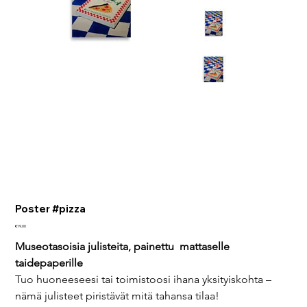
Poster #pizza
Price
€19.00
Museotasoisia julisteita, painettu  mattaselle 
taidepaperille
Tuo huoneeseesi tai toimistoosi ihana yksityiskohta – 
nämä julisteet piristävät mitä tahansa tilaa!