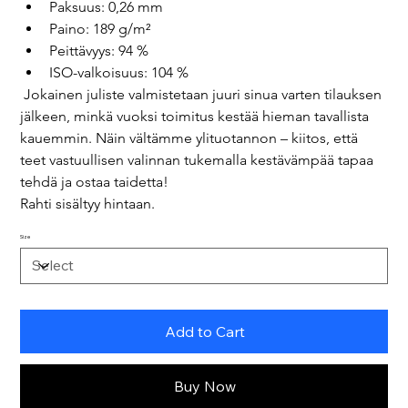
Paksuus: 0,26 mm
Paino: 189 g/m²
Peittävyys: 94 %
ISO-valkoisuus: 104 %
 Jokainen juliste valmistetaan juuri sinua varten tilauksen 
jälkeen, minkä vuoksi toimitus kestää hieman tavallista 
kauemmin. Näin vältämme ylituotannon – kiitos, että 
teet vastuullisen valinnan tukemalla kestävämpää tapaa 
tehdä ja ostaa taidetta! 
Rahti sisältyy hintaan.
Size
Add to Cart
Buy Now