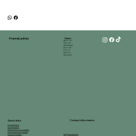
FrameLadies
Open
Mon 11-18
Tue 11-15
Wed Closed
Thu 11-18
Fri 11-15
Sat 10-14
Sun Closed
Contact information
Quick links
Payment terms
Data protection
General terms and conditions
Environmental responsibility
info@raamidaamit.fi
Social responsibility