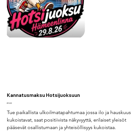
Kannatusmaksu Hotsijuoksuun
Price
€10.00
Tue paikallista ulkoilmatapahtumaa jossa ilo ja hauskuus 
kukoistavat, saat positiivista näkyvyyttä, erilaiset yleisöt 
pääsevät osallistumaan ja yhteisöllisyys kukoistaa.