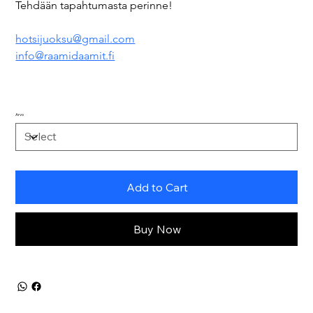
Tehdään tapahtumasta perinne!
hotsijuoksu@gmail.com
info@raamidaamit.fi
Arvo
Add to Cart
Buy Now