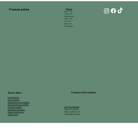
FrameLadies
Open
Mon 11-18
Tue 11-15
Wed Closed
Thu 11-18
Fri 11-15
Sat 10-14
Sun Closed
Contact information
Quick links
Payment terms
Data protection
General terms and conditions
Environmental responsibility
info@raamidaamit.fi
Social responsibility
Gallery-Framework
Governance and ethics
Birger Jaarlinkatu 25
Development targets
Hameenlinna, Finland
Online course