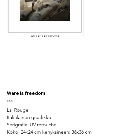
Ware is freedom
Price
€135.00
La  Rouge
Italialainen graafikko
Serigrafia  UV retouché
Koko  24x24 cm kehyksineen: 36x36 cm