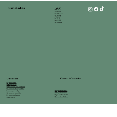
FrameLadies
Open
Mon 11-18
Tue 11-15
Wed Closed
Thu 11-18
Fri 11-15
Sat 10-14
Sun Closed
Contact information
Quick links
Payment terms
Data protection
General terms and conditions
Environmental responsibility
info@raamidaamit.fi
Social responsibility
Gallery-Framework
Governance and ethics
Birger Jaarlinkatu 25
Development targets
Hameenlinna, Finland
Online course