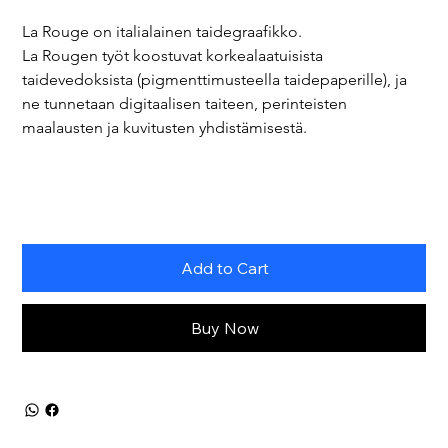
La Rouge on italialainen taidegraafikko.
La Rougen työt koostuvat korkealaatuisista 
taidevedoksista (pigmenttimusteella taidepaperille), ja 
ne tunnetaan digitaalisen taiteen, perinteisten 
maalausten ja kuvitusten yhdistämisestä.
Add to Cart
Buy Now