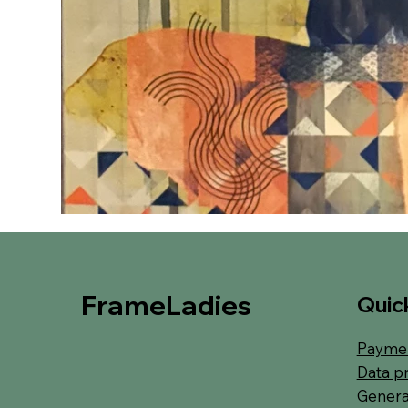
FrameLadies
Quick
Paymen
Data p
Genera