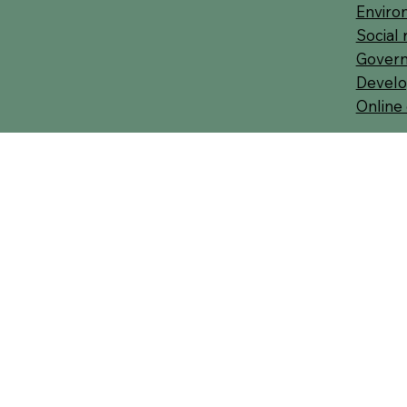
Environ
Social 
Govern
Develo
Online