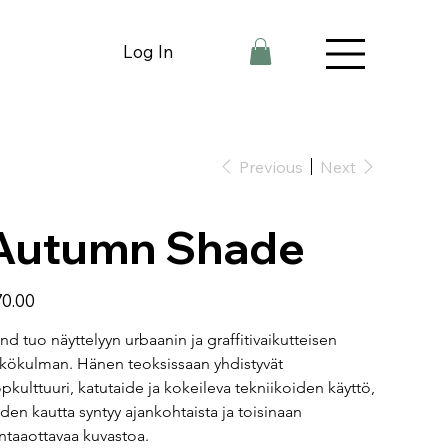
Log In
Previous
Next
Autumn Shade
e
0.00
ind tuo näyttelyyn urbaanin ja graffitivaikutteisen 
kökulman. Hänen teoksissaan yhdistyvät 
pkulttuuri, katutaide ja kokeileva tekniikoiden käyttö, 
iden kautta syntyy ajankohtaista ja toisinaan 
ntaaottavaa kuvastoa.