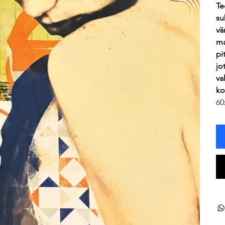
Te
su
vä
ma
pi
jo
va
ko
60