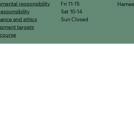
Fri 11-15
mental responsibility
Hameen
Sat 10-14
responsibility
Sun Closed
ance and ethics
pment targets
 course