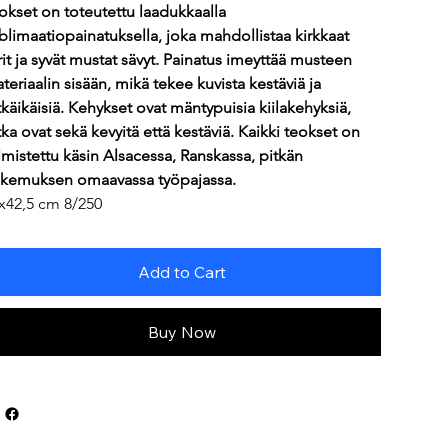
okset on toteutettu laadukkaalla 
blimaatiopainatuksella, joka mahdollistaa kirkkaat 
rit ja syvät mustat sävyt. Painatus imeyttää musteen 
teriaalin sisään, mikä tekee kuvista kestäviä ja 
tkäikäisiä. Kehykset ovat mäntypuisia kiilakehyksiä, 
tka ovat sekä kevyitä että kestäviä. Kaikki teokset on 
lmistettu käsin Alsacessa, Ranskassa, pitkän 
kemuksen omaavassa työpajassa.
x42,5 cm 8/250
Add to Cart
Buy Now