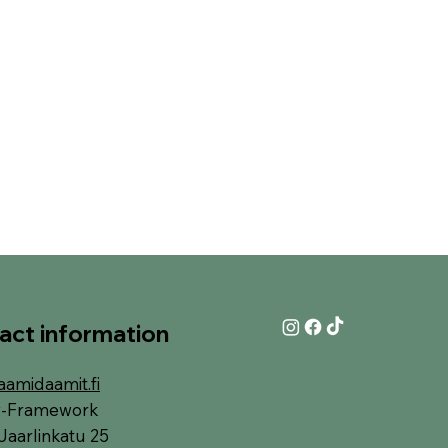
act information
aamidaamit.fi
y-Framework
Jaarlinkatu 25