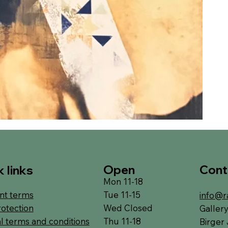
Open
Cont
 links
Mon 11-18
Tue 11-15
t terms
info@r
Wed Closed
rotection
Galler
Thu 11-18
l terms and conditions
Birger 