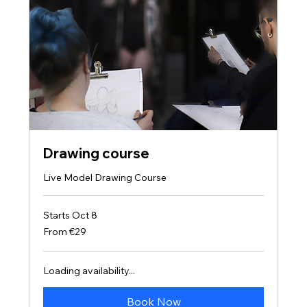
Drawing course
Live Model Drawing Course
Starts Oct 8
From
From €29
29
euros
Loading availability...
Book Now