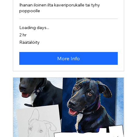
Ihanan iloinen ilta kaveriporukalle tai tyhy
poppoolle
Loading days...
2 hr
Räätälöity
Räätälöity
More Info