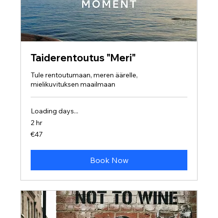
Taiderentoutus "Meri"
Tule rentoutumaan, meren äärelle,
mielikuvituksen maailmaan
Loading days...
2 hr
47
€47
euros
Book Now