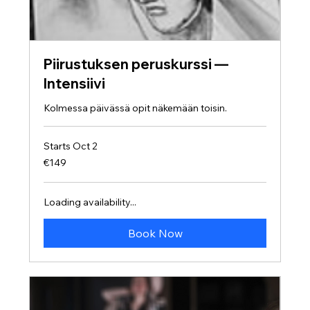
Piirustuksen peruskurssi —
Intensiivi
Kolmessa päivässä opit näkemään toisin.
Starts Oct 2
149
€149
euros
Loading availability...
Book Now