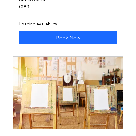
189
€189
euros
Loading availability...
Book Now