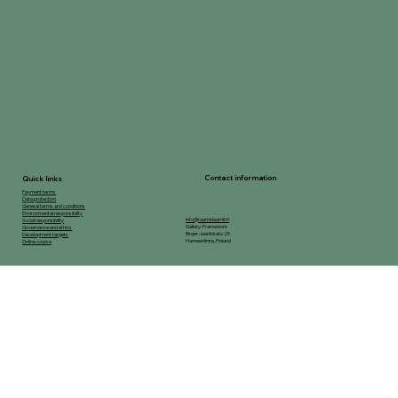
Contact information
Quick links
Payment terms
Data protection
General terms and conditions
Environmental responsibility
info@raamidaamit.fi
Social responsibility
Gallery-Framework
Governance and ethics
Birger Jaarlinkatu 25
Development targets
Hameenlinna, Finland
Online course