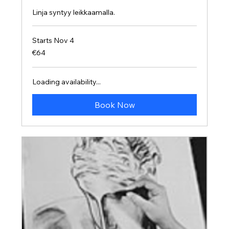
Linja syntyy leikkaamalla.
Starts Nov 4
64
€64
euros
Loading availability...
Book Now