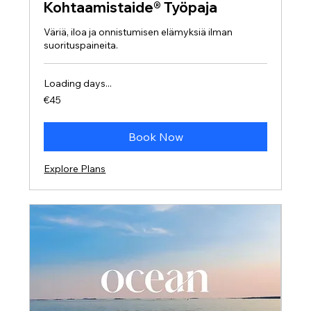
Kohtaamistaide® Työpaja
Väriä, iloa ja onnistumisen elämyksiä ilman
suorituspaineita.
Loading days...
45
€45
euros
Book Now
Explore Plans