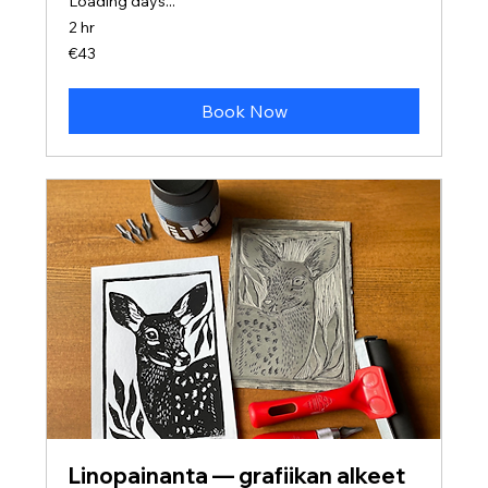
Loading days...
2 hr
43
€43
euros
Book Now
Linopainanta — grafiikan alkeet