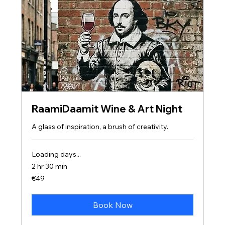
RaamiDaamit Wine & Art Night
A glass of inspiration, a brush of creativity.
Loading days...
2 hr 30 min
49
€49
euros
Book Now