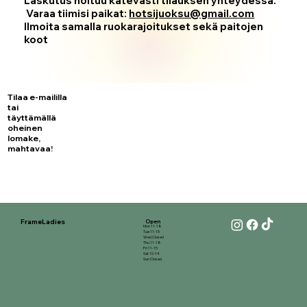
Laskutus hoituu kätevästi tilauksen yhteydessä.
Varaa tiimisi paikat:
hotsijuoksu@gmail.com
Ilmoita samalla ruokarajoitukset sekä paitojen
koot
Tilaa e-maililla
tai
täyttämällä
oheinen
lomake,
mahtavaa!
FrameLadies
Open
Mon 11-18
Tue 11-15
Wed Closed
Thu 11-18
Fri 11-15
Sat 10-14
Sun Closed