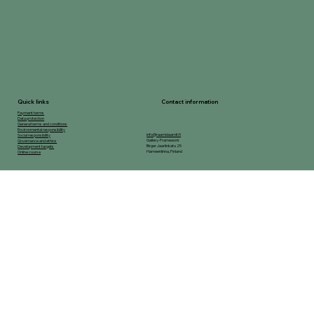
Contact information
Quick links
Payment terms
Data protection
General terms and conditions
Environmental responsibility
info@raamidaamit.fi
Social responsibility
Gallery-Framework
Governance and ethics
Birger Jaarlinkatu 25
Development targets
Hameenlinna, Finland
Online course