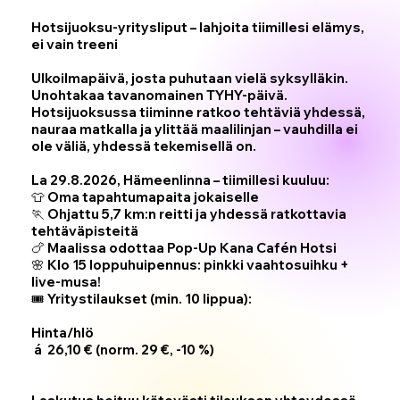
Hotsijuoksu-yritysliput – lahjoita tiimillesi elämys,
ei vain treeni
Ulkoilmapäivä, josta puhutaan vielä syksylläkin.
Unohtakaa tavanomainen TYHY-päivä.
Hotsijuoksussa tiiminne ratkoo tehtäviä yhdessä,
nauraa matkalla ja ylittää maalilinjan – vauhdilla ei
ole väliä, yhdessä tekemisellä on.
La 29.8.2026, Hämeenlinna – tiimillesi kuuluu:
👕 Oma tapahtumapaita jokaiselle
🏃 Ohjattu 5,7 km:n reitti ja yhdessä ratkottavia
tehtäväpisteitä
🍗 Maalissa odottaa Pop-Up Kana Cafén Hotsi
🌸 Klo 15 loppuhuipennus: pinkki vaahtosuihku +
live-musa!
🎟️
Yritystilaukset (min. 10 lippua):
Hinta/hlö
á 26,10 € (norm. 29 €, -10 %)