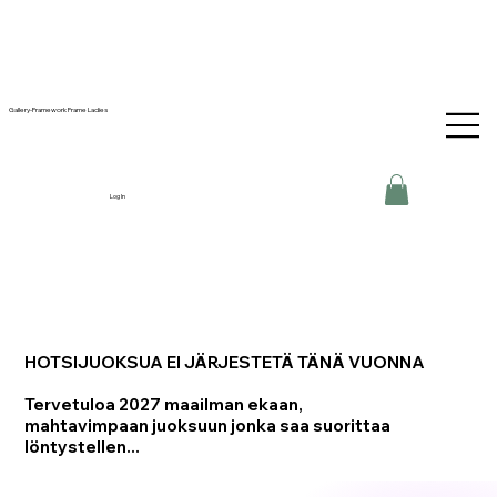
Gallery-Framework Frame Ladies
Log In
HOTSIJUOKSUA EI JÄRJESTETÄ TÄNÄ VUONNA
Tervetuloa 2027 maailman ekaan,
mahtavimpaan juoksuun jonka saa suorittaa
löntystellen...