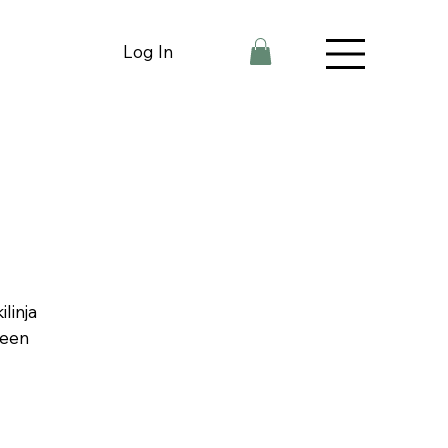
Log In
ilinja
neen