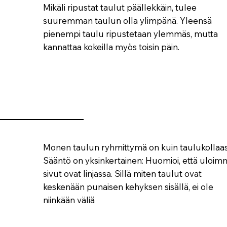
Mikäli ripustat taulut päällekkäin, tulee
suuremman taulun olla ylimpänä. Yleensä
pienempi taulu ripustetaan ylemmäs, mutta
kannattaa kokeilla myös toisin päin.
Monen taulun ryhmittymä on kuin taulukollaas
Sääntö on yksinkertainen: Huomioi, että uloim
sivut ovat linjassa. Sillä miten taulut ovat
keskenään punaisen kehyksen sisällä, ei ole
niinkään väliä