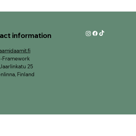
act information
aamidaamit.fi
y-Framework
Jaarlinkatu 25
linna, Finland