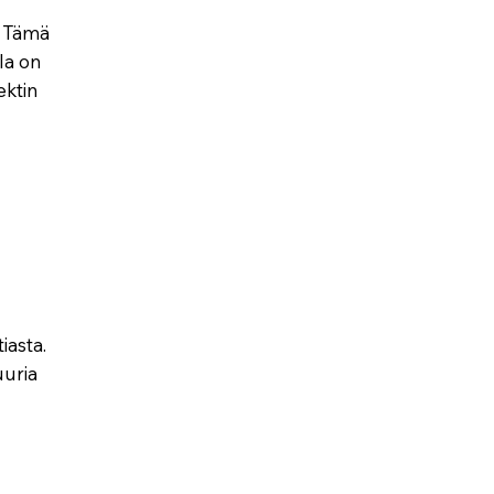
. Tämä
lla on
ektin
iasta.
uuria