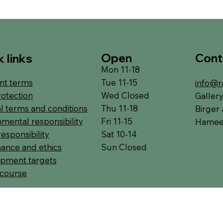
Open
Cont
 links
Mon 11-18
Tue 11-15
t terms
info@r
Wed Closed
rotection
Galler
Thu 11-18
l terms and conditions
Birger 
Fri 11-15
mental responsibility
Hameen
Sat 10-14
responsibility
Sun Closed
ance and ethics
pment targets
 course