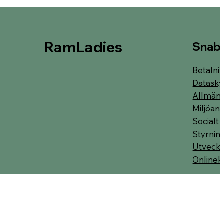
RamLadies
Snab
Betalni
Datask
Allmänn
Miljöan
Socialt
Styrnin
Utveck
Online