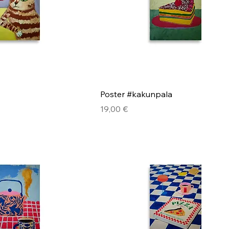
Poster #kakunpala
Pris
19,00 €