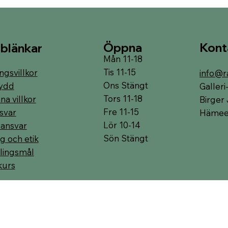
Öppna
Kont
blänkar
Mån 11-18
Tis 11-15
ngsvillkor
info@r
Ons Stängt
ydd
Galler
Tors 11-18
a villkor
Birger 
Fre 11-15
svar
Hämeen
Lör 10-14
 ansvar
Sön Stängt
g och etik
lingsmål
kurs