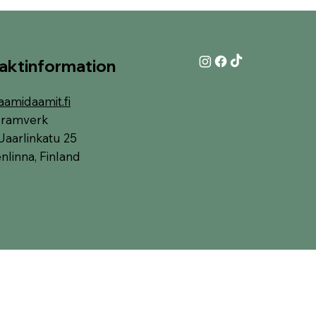
aktinformation
aamidaamit.fi
i-ramverk
Jaarlinkatu 25
linna, Finland