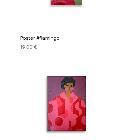
Poster #flamingo
Pris
19,00 €