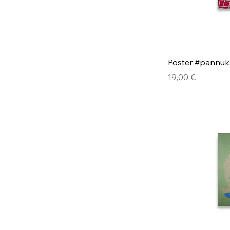
Poster #pannuk
Pris
19,00 €