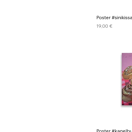
Poster #sinikiss
Pris
19,00 €
Poster #kanelbu