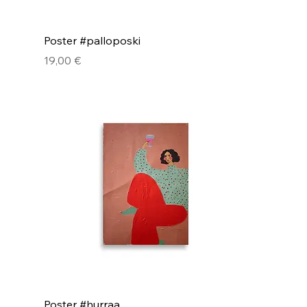
Poster #palloposki
Pris
19,00 €
Poster #hurraa