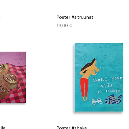
a
Poster #sitruunat
Pris
19,00 €
lle
Poster #shake