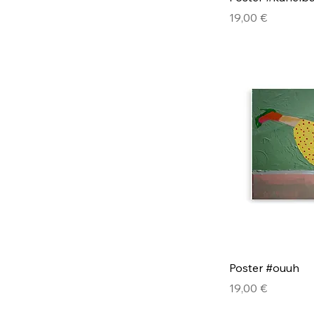
Pris
19,00 €
Poster #ouuh
Pris
19,00 €