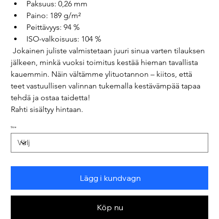
Paksuus: 0,26 mm
Paino: 189 g/m²
Peittävyys: 94 %
ISO-valkoisuus: 104 %
 Jokainen juliste valmistetaan juuri sinua varten tilauksen 
jälkeen, minkä vuoksi toimitus kestää hieman tavallista 
kauemmin. Näin vältämme ylituotannon – kiitos, että 
teet vastuullisen valinnan tukemalla kestävämpää tapaa 
tehdä ja ostaa taidetta! 
Rahti sisältyy hintaan.
Size
Lägg i kundvagn
Köp nu