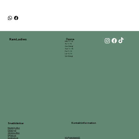
RamLadies
Öppna
Mån 11-18
Tis 11-15
Ons Stängt
Tors 11-18
Fre 11-15
Lör 10-14
Sön Stängt
Kontaktinformation
Snabblänkar
Betalningsvillkor
Dataskydd
Allmänna villkor
Miljöansvar
info@raamidaamit.fi
Socialt ansvar