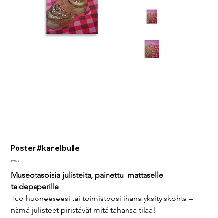
Poster #kanelbulle
Pris
19,00 €
Museotasoisia julisteita, painettu  mattaselle 
taidepaperille
Tuo huoneeseesi tai toimistoosi ihana yksityiskohta – 
nämä julisteet piristävät mitä tahansa tilaa!