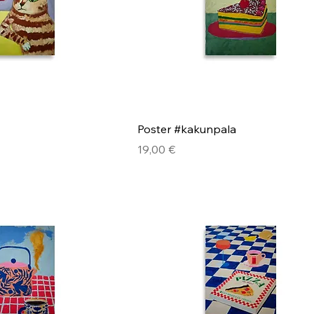
Poster #kakunpala
Hinta
19,00 €