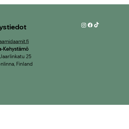
ystiedot
aamidaamit.fi
ia-Kehystämö
Jaarlinkatu 25
linna, Finland