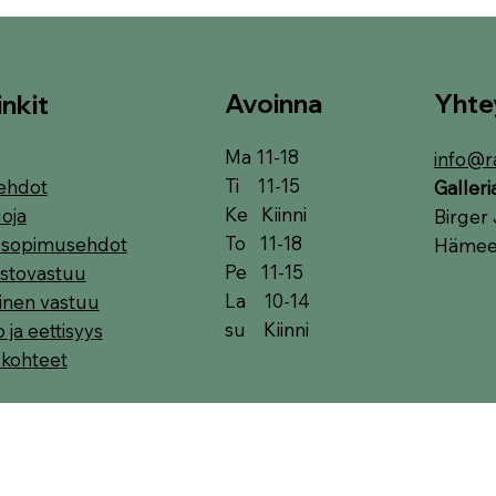
Avoinna
Yhte
inkit
Ma 11-18
info@r
Ti 11-15
ehdot
Galler
Ke Kiinni
oja
Birger 
To 11-18
t sopimusehdot
Hämeen
Pe 11-15
stovastuu
La 10-14
linen vastuu
su Kiinni
o ja eettisyys
skohteet