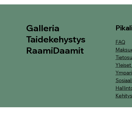
Galleria
Pikal
Taidekehystys
FAQ
RaamiDaamit
Maksu
Tietosu
Yleise
Ympari
Sosiaa
Hallint
Kehity