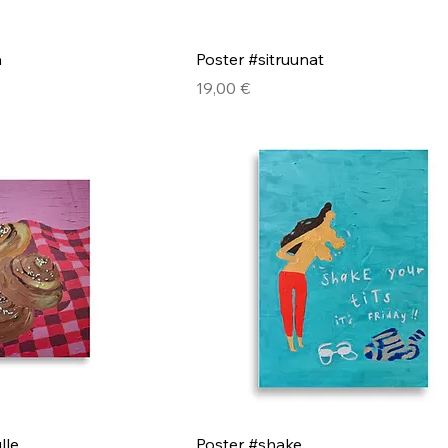
a
Poster #sitruunat
Hinta
19,00 €
lle
Poster #shake