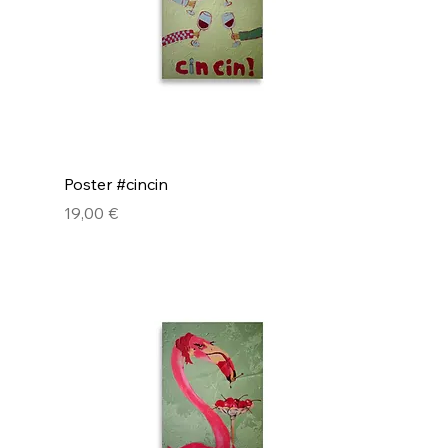
Poster #cincin
Hinta
19,00 €