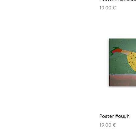
Hinta
19,00 €
Poster #ouuh
Hinta
19,00 €