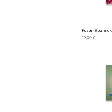
Poster #pannuk
Hinta
19,00 €