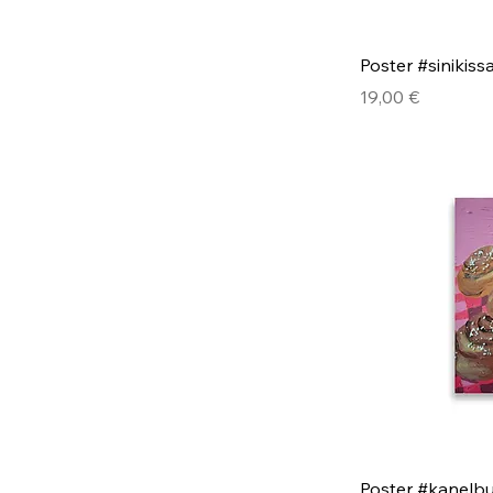
Poster #sinikiss
Hinta
19,00 €
Poster #kanelbu