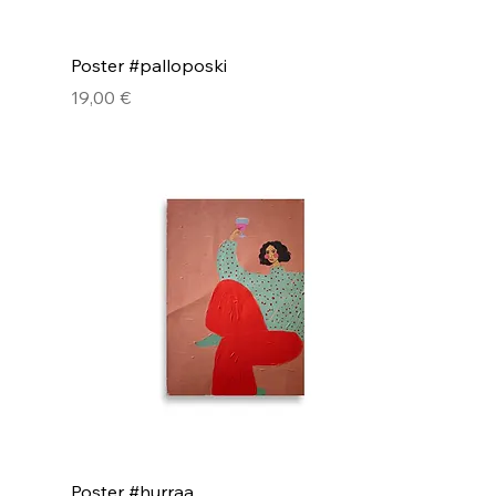
Poster #palloposki
Hinta
19,00 €
Poster #hurraa