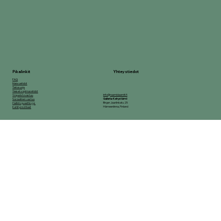
Yhteystiedot
Pikalinkit
FAQ
Maksuehdot
Tietosuoja
Yleiset sopimusehdot
info@raamidaamit.fi
Ymparistovastuu
Galleria-Kehystämö
Sosiaalinen vastuu
Birger Jaarlinkatu 25
Hallinto ja eettisyys
Hämeenlinna, Finland
Kehityskohteet