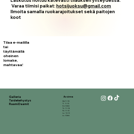
Laskutus hoituu kätevästi tilauksen yhteydessä.
Varaa tiimisi paikat:
hotsijuoksu@gmail.com
Ilmoita samalla ruokarajoitukset sekä paitojen
koot
Tilaa e-maililla
tai
täyttämällä
oheinen
lomake,
mahtavaa!
Galleria
Avoinna
Taidekehystys
Ma 11-18
RaamiDaamit
Ti 11-15
Ke Kiinni
To 11-18
Pe 11-15
La 10-14
su Kiinni