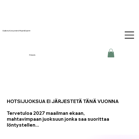
Galleria-Kehystämö RaamiDaamit
Kirjaudu
HOTSIJUOKSUA EI JÄRJESTETÄ TÄNÄ VUONNA
Tervetuloa 2027 maailman ekaan,
mahtavimpaan juoksuun jonka saa suorittaa
löntystellen...