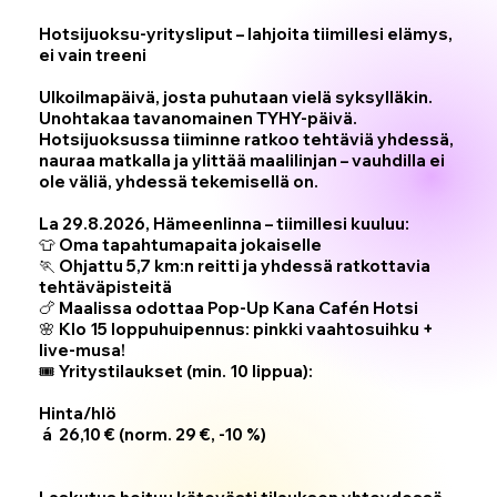
Hotsijuoksu-yritysliput – lahjoita tiimillesi elämys,
ei vain treeni
Ulkoilmapäivä, josta puhutaan vielä syksylläkin.
Unohtakaa tavanomainen TYHY-päivä.
Hotsijuoksussa tiiminne ratkoo tehtäviä yhdessä,
nauraa matkalla ja ylittää maalilinjan – vauhdilla ei
ole väliä, yhdessä tekemisellä on.
La 29.8.2026, Hämeenlinna – tiimillesi kuuluu:
👕 Oma tapahtumapaita jokaiselle
🏃 Ohjattu 5,7 km:n reitti ja yhdessä ratkottavia
tehtäväpisteitä
🍗 Maalissa odottaa Pop-Up Kana Cafén Hotsi
🌸 Klo 15 loppuhuipennus: pinkki vaahtosuihku +
live-musa!
🎟️
Yritystilaukset (min. 10 lippua):
Hinta/hlö
á 26,10 € (norm. 29 €, -10 %)