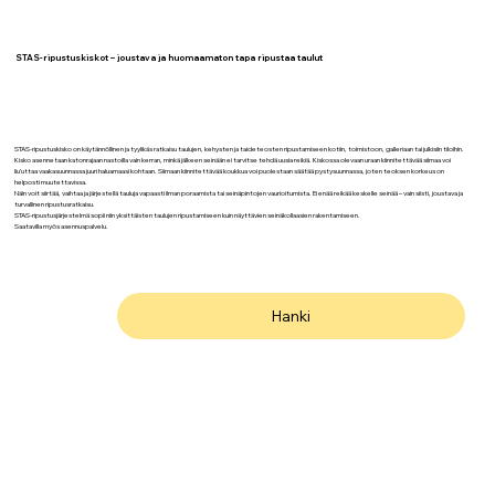
STAS-ripustuskiskot – joustava ja huomaamaton tapa ripustaa taulut
STAS-ripustuskisko on käytännöllinen ja tyylikäs ratkaisu taulujen, kehysten ja taideteosten ripustamiseen kotiin, toimistoon, galleriaan tai julkisiin tiloihin.
Kisko asennetaan katonrajaan nastoilla vain kerran, minkä jälkeen seinään ei tarvitse tehdä uusia reikiä. Kiskossa olevaan uraan kiinnitettävää siimaa voi
liu’uttaa vaakasuunnassa juuri haluamaasi kohtaan. Siimaan kiinnitettävää koukkua voi puolestaan säätää pystysuunnassa, joten teoksen korkeus on
helposti muutettavissa.
Näin voit siirtää, vaihtaa ja järjestellä tauluja vapaasti ilman poraamista tai seinäpintojen vaurioitumista. Ei enää reikää keskelle seinää – vain siisti, joustava ja
turvallinen ripustusratkaisu.
STAS-ripustusjärjestelmä sopii niin yksittäisten taulujen ripustamiseen kuin näyttävien seinäkollaasien rakentamiseen.
Saatavilla myös asennuspalvelu.
Hanki