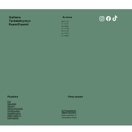
Galleria
Avoinna
Taidekehystys
Ma 11-18
RaamiDaamit
Ti 11-15
Ke Kiinni
To 11-18
Pe 11-15
La 10-14
su Kiinni
Yhteystiedot
Pikalinkit
FAQ
Maksuehdot
Tietosuoja
Yleiset sopimusehdot
info@raamidaamit.fi
Ymparistovastuu
Galleria-Kehystämö
Sosiaalinen vastuu
Birger Jaarlinkatu 25
Hallinto ja eettisyys
Hämeenlinna, Finland
Kehityskohteet