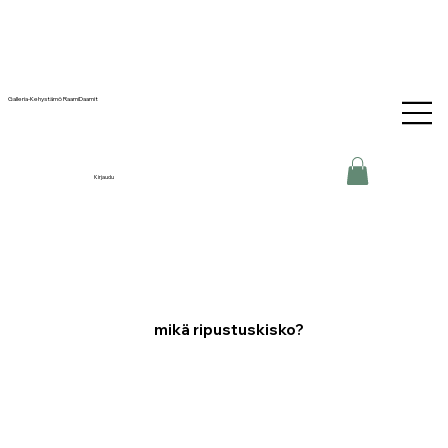
Galleria-Kehystämö RaamiDaamit
Kirjaudu
mikä ripustuskisko?