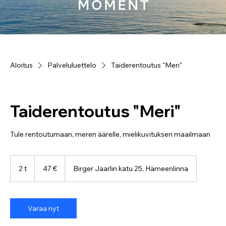
Aloitus
Palveluluettelo
Taiderentoutus "Meri"
Taiderentoutus "Meri"
Tule rentoutumaan, meren äärelle, mielikuvituksen maailmaan
47
euroa
2 t
2
47 €
Birger Jaarlin katu 25, Hämeenlinna
t
Varaa nyt