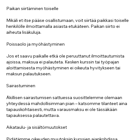
Paikan siirtäminen toiselle
Mikäli et itse pääse osallistumaan, voit siirtää paikkasi toiselle
henkilölle ilmoittamalla asiasta etukäteen. Paikan siirto ei
aiheuta lisäkuluja.
Poissaolo ja myöhästyminen
Jos et saavu paikalle etkä ole peruuttanut ilmoittautumista
ajoissa, maksua ei palauteta. Kesken kurssin tai työpajan
aloittamisesta myöhästyminen ei oikeuta hyvitykseen tai
maksun palautukseen.
Sairastuminen
Äkillisen sairastumisen sattuessa suosittelemme olemaan
yhteydessä mahdollisimman pian – katsomme tilanteet aina
tapauskohtaisesti, mutta varausmaksu ei ole tässäkään
tapauksessa palautettava.
Aikataulu- ja sisältömuutokset
Pidätämme oikeuden muutoksiin kurssien ajankohdissa,