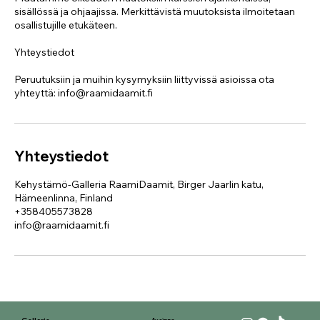
sisällössä ja ohjaajissa. Merkittävistä muutoksista ilmoitetaan
osallistujille etukäteen.
Yhteystiedot
Peruutuksiin ja muihin kysymyksiin liittyvissä asioissa ota
yhteyttä: info@raamidaamit.fi
Yhteystiedot
Kehystämö-Galleria RaamiDaamit, Birger Jaarlin katu,
Hämeenlinna, Finland
+358405573828
info@raamidaamit.fi
Avoinna