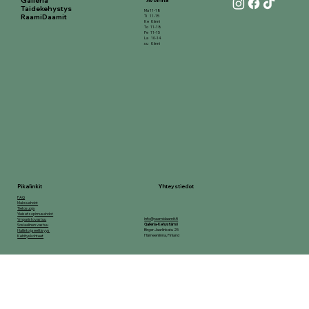
Galleria
Taidekehystys
Ma 11-18
RaamiDaamit
Ti 11-15
Ke Kiinni
To 11-18
Pe 11-15
La 10-14
su Kiinni
Yhteystiedot
Pikalinkit
FAQ
Maksuehdot
Tietosuoja
Yleiset sopimusehdot
info@raamidaamit.fi
Ymparistovastuu
Galleria-Kehystämö
Sosiaalinen vastuu
Birger Jaarlinkatu 25
Hallinto ja eettisyys
Hämeenlinna, Finland
Kehityskohteet