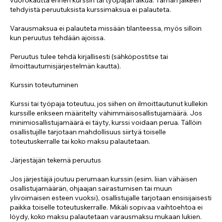
tehdyistä peruutuksista kurssimaksua ei palauteta.
Varausmaksua ei palauteta missään tilanteessa, myös silloin
kun peruutus tehdään ajoissa.
Peruutus tulee tehdä kirjallisesti (sähköpostitse tai
ilmoittautumisjärjestelmän kautta).
Kurssin toteutuminen
Kurssi tai työpaja toteutuu, jos siihen on ilmoittautunut kullekin
kurssille erikseen määritelty vähimmäisosallistujamäärä. Jos
minimiosallistujamäärä ei täyty, kurssi voidaan perua. Tällöin
osallistujille tarjotaan mahdollisuus siirtyä toiselle
toteutuskerralle tai koko maksu palautetaan.
Järjestäjän tekemä peruutus
Jos järjestäjä joutuu perumaan kurssin (esim. liian vähäisen
osallistujamäärän, ohjaajan sairastumisen tai muun
ylivoimaisen esteen vuoksi), osallistujalle tarjotaan ensisijaisesti
paikka toiselle toteutuskerralle. Mikäli sopivaa vaihtoehtoa ei
löydy, koko maksu palautetaan varausmaksu mukaan lukien.