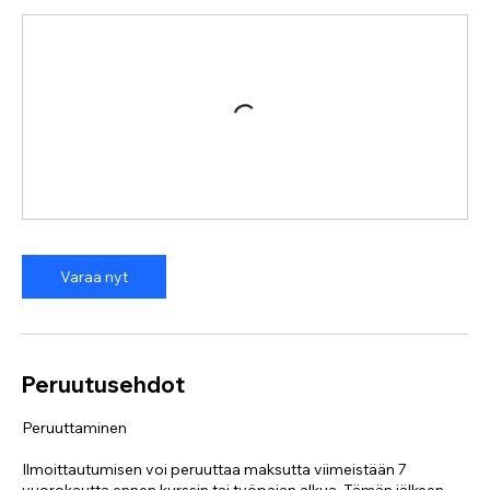
Varaa nyt
Peruutusehdot
Peruuttaminen
Ilmoittautumisen voi peruuttaa maksutta viimeistään 7
vuorokautta ennen kurssin tai työpajan alkua. Tämän jälkeen