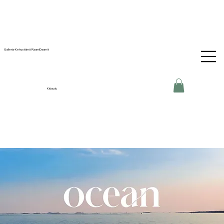
Galleria-Kehystämö RaamiDaamit
Kirjaudu