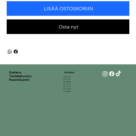
LISÄÄ OSTOSKORIIN
Osta nyt
Galleria
Avoinna
Taidekehystys
Ma 11-18
RaamiDaamit
Ti 11-15
Ke Kiinni
To 11-18
Pe 11-15
La 10-14
su Kiinni