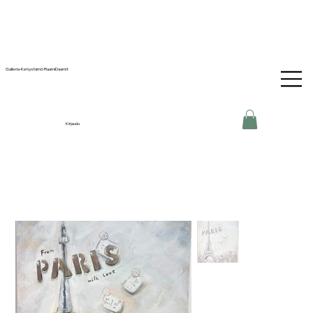
Galleria-Kehystämö RaamiDaamit
Kirjaudu