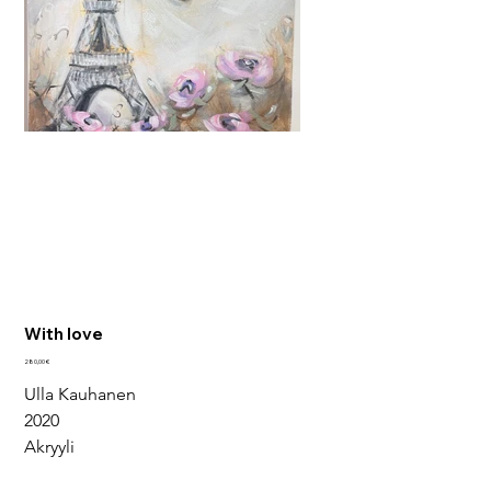
With love
Hinta
280,00 €
Ulla Kauhanen
2020
Akryyli