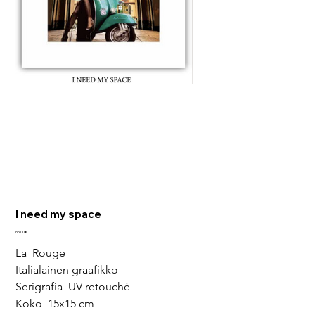
I need my space
Hinta
65,00 €
La  Rouge
Italialainen graafikko
Serigrafia  UV retouché
Koko  15x15 cm