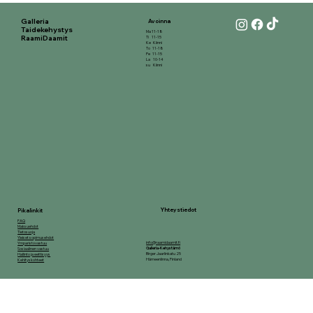
Galleria
Avoinna
Taidekehystys
Ma 11-18
RaamiDaamit
Ti 11-15
Ke Kiinni
To 11-18
Pe 11-15
La 10-14
su Kiinni
Yhteystiedot
Pikalinkit
FAQ
Maksuehdot
Tietosuoja
Yleiset sopimusehdot
info@raamidaamit.fi
Ymparistovastuu
Galleria-Kehystämö
Sosiaalinen vastuu
Birger Jaarlinkatu 25
Hallinto ja eettisyys
Hämeenlinna, Finland
Kehityskohteet