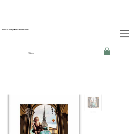
Galleria-Kehystämö RaamiDaamit
Kirjaudu