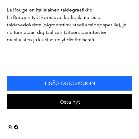
La Rouge on italialainen taidegraafikko.
La Rougen työt koostuvat korkealaatuisista 
taidevedoksista (pigmenttimusteella taidepaperille), ja 
ne tunnetaan digitaalisen taiteen, perinteisten 
maalausten ja kuvitusten yhdistämisestä.
LISÄÄ OSTOSKORIIN
Osta nyt