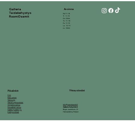
Galleria
Avoinna
Taidekehystys
Ma 11-18
RaamiDaamit
Ti 11-15
Ke Kiinni
To 11-18
Pe 11-15
La 10-14
su Kiinni
Yhteystiedot
Pikalinkit
FAQ
Maksuehdot
Tietosuoja
Yleiset sopimusehdot
info@raamidaamit.fi
Ymparistovastuu
Galleria-Kehystämö
Sosiaalinen vastuu
Birger Jaarlinkatu 25
Hallinto ja eettisyys
Hämeenlinna, Finland
Kehityskohteet