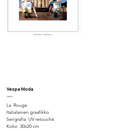
Vespa Moda
Hinta
235,00 €
La  Rouge
Italialainen graafikko
Serigrafia  UV retouché
Koko  30x20 cm 