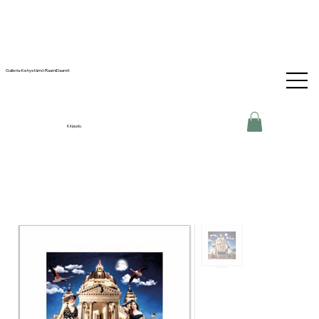
Galleria-Kehystämö RaamiDaamit
Kirjaudu