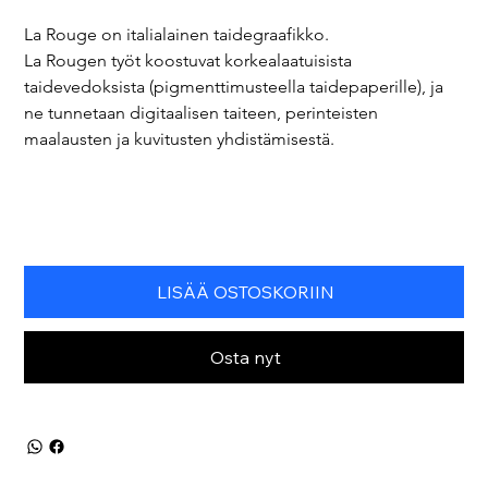
La Rouge on italialainen taidegraafikko.
La Rougen työt koostuvat korkealaatuisista 
taidevedoksista (pigmenttimusteella taidepaperille), ja 
ne tunnetaan digitaalisen taiteen, perinteisten 
maalausten ja kuvitusten yhdistämisestä.
LISÄÄ OSTOSKORIIN
Osta nyt