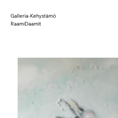
Galleria-Kehystämö
RaamiDaamit