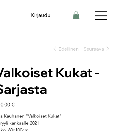
Kirjaudu
Edellinen
Seuraava
Valkoiset Kukat -
Sarjasta
a
0,00 €
la Kauhanen "Valkoiset Kukat"
ryyli kankaalle 2021
ko  60x100cm