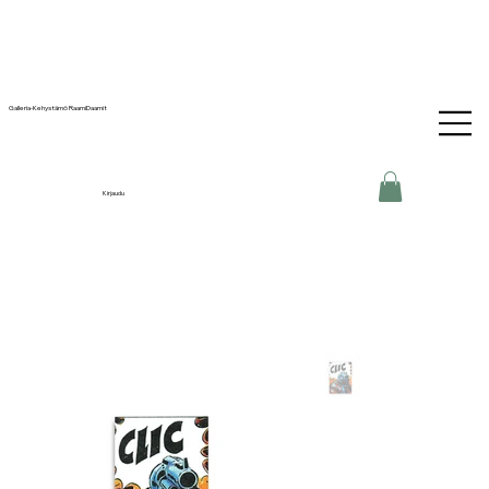
Galleria-Kehystämö RaamiDaamit
Kirjaudu