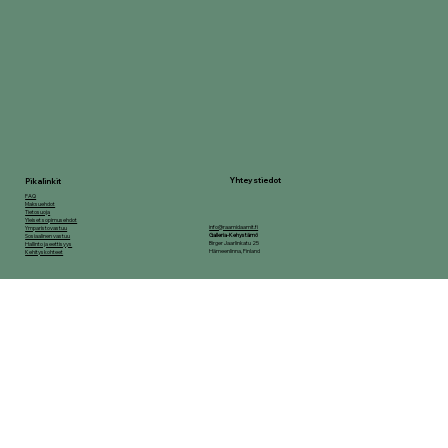
Yhteystiedot
Pikalinkit
FAQ
Maksuehdot
Tietosuoja
Yleiset sopimusehdot
info@raamidaamit.fi
Ymparistovastuu
Galleria-Kehystämö
Sosiaalinen vastuu
Birger Jaarlinkatu 25
Hallinto ja eettisyys
Hämeenlinna, Finland
Kehityskohteet