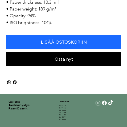
• Paper thickness: 10.3 mil

• Paper weight: 189 g/m²

• Opacity: 94%

• ISO brightness: 104%
LISÄÄ OSTOSKORIIN
Osta nyt
Galleria
Avoinna
Taidekehystys
Ma 11-18
RaamiDaamit
Ti 11-15
Ke Kiinni
To 11-18
Pe 11-15
La 10-14
su Kiinni