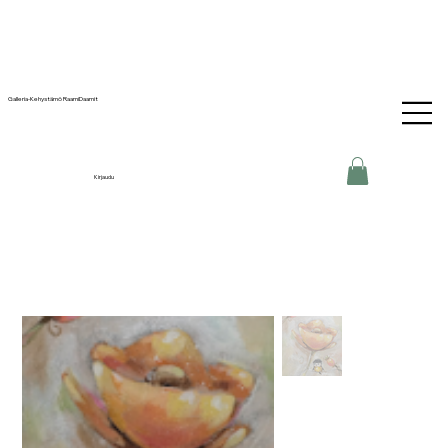
Galleria-Kehystämö RaamiDaamit
Kirjaudu