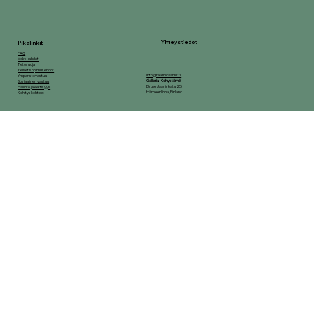
Yhteystiedot
Pikalinkit
FAQ
Maksuehdot
Tietosuoja
Yleiset sopimusehdot
info@raamidaamit.fi
Ymparistovastuu
Galleria-Kehystämö
Sosiaalinen vastuu
Birger Jaarlinkatu 25
Hallinto ja eettisyys
Hämeenlinna, Finland
Kehityskohteet