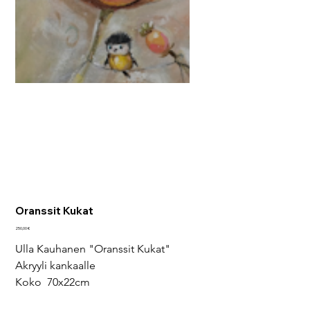
Oranssit Kukat
Hinta
250,00 €
Ulla Kauhanen "Oranssit Kukat"
Akryyli kankaalle 
Koko  70x22cm