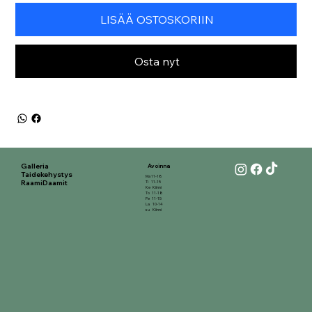
LISÄÄ OSTOSKORIIN
Osta nyt
Galleria
Avoinna
Taidekehystys
Ma 11-18
RaamiDaamit
Ti 11-15
Ke Kiinni
To 11-18
Pe 11-15
La 10-14
su Kiinni