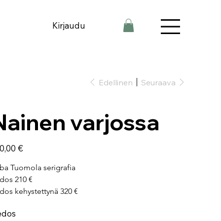
Kirjaudu
Edellinen
Seuraava
Nainen varjossa
a
0,00 €
ba Tuomola serigrafia
dos 210 €
dos kehystettynä 320 €
edos