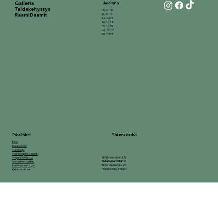
Galleria
Avoinna
Taidekehystys
Ma 11-18
RaamiDaamit
Ti 11-15
Ke Kiinni
To 11-18
Pe 11-15
La 10-14
su Kiinni
Yhteystiedot
Pikalinkit
FAQ
Maksuehdot
Tietosuoja
Yleiset sopimusehdot
info@raamidaamit.fi
Ymparistovastuu
Galleria-Kehystämö
Sosiaalinen vastuu
Birger Jaarlinkatu 25
Hallinto ja eettisyys
Hämeenlinna, Finland
Kehityskohteet