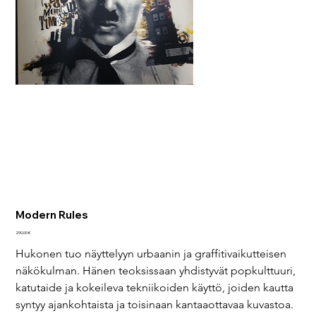
Modern Rules
Hinta
290,00 €
Hukonen tuo näyttelyyn urbaanin ja graffitivaikutteisen 
näkökulman. Hänen teoksissaan yhdistyvät popkulttuuri, 
katutaide ja kokeileva tekniikoiden käyttö, joiden kautta 
syntyy ajankohtaista ja toisinaan kantaaottavaa kuvastoa.