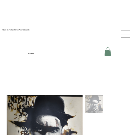
Galleria-Kehystämö RaamiDaamit
Kirjaudu