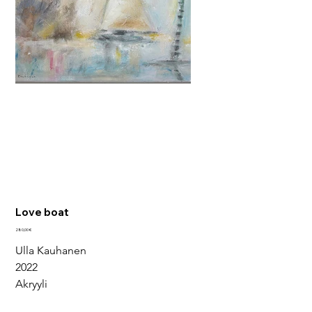
Love boat
Hinta
280,00 €
Ulla Kauhanen
2022
Akryyli