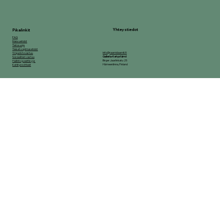
Yhteystiedot
Pikalinkit
FAQ
Maksuehdot
Tietosuoja
Yleiset sopimusehdot
info@raamidaamit.fi
Ymparistovastuu
Galleria-Kehystämö
Sosiaalinen vastuu
Birger Jaarlinkatu 25
Hallinto ja eettisyys
Hämeenlinna, Finland
Kehityskohteet