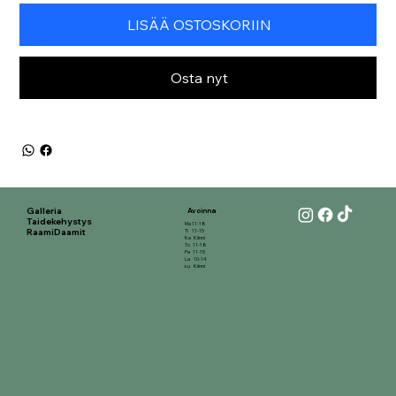
LISÄÄ OSTOSKORIIN
Osta nyt
Galleria
Avoinna
Taidekehystys
Ma 11-18
RaamiDaamit
Ti 11-15
Ke Kiinni
To 11-18
Pe 11-15
La 10-14
su Kiinni