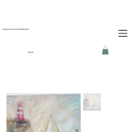
Galleria-Kehystämö RaamiDaamit
Kirjaudu