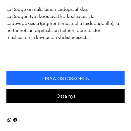
La Rouge on italialainen taidegraafikko.
La Rougen työt koostuvat korkealaatuisista 
taidevedoksista (pigmenttimusteella taidepaperille), ja 
ne tunnetaan digitaalisen taiteen, perinteisten 
maalausten ja kuvitusten yhdistämisestä.
LISÄÄ OSTOSKORIIN
Osta nyt