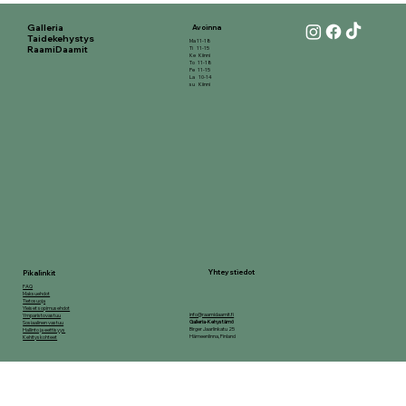
Galleria
Avoinna
Taidekehystys
Ma 11-18
RaamiDaamit
Ti 11-15
Ke Kiinni
To 11-18
Pe 11-15
La 10-14
su Kiinni
Yhteystiedot
Pikalinkit
FAQ
Maksuehdot
Tietosuoja
Yleiset sopimusehdot
info@raamidaamit.fi
Ymparistovastuu
Galleria-Kehystämö
Sosiaalinen vastuu
Birger Jaarlinkatu 25
Hallinto ja eettisyys
Hämeenlinna, Finland
Kehityskohteet