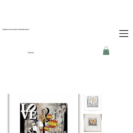
Galleria-Kehystämö RaamiDaamit
Kirjaudu