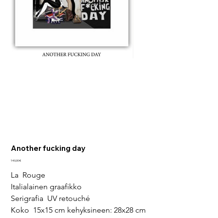
Another fucking day
Hinta
140,00 €
La  Rouge
Italialainen graafikko
Serigrafia  UV retouché
Koko  15x15 cm kehyksineen: 28x28 cm