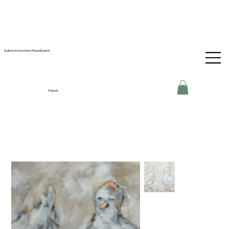
Galleria-Kehystämö RaamiDaamit
Kirjaudu