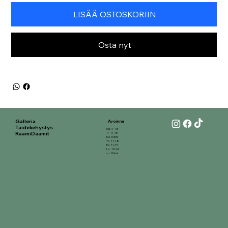
LISÄÄ OSTOSKORIIN
Osta nyt
Galleria
Avoinna
Taidekehystys
Ma 11-18
RaamiDaamit
Ti 11-15
Ke Kiinni
To 11-18
Pe 11-15
La 10-14
su Kiinni