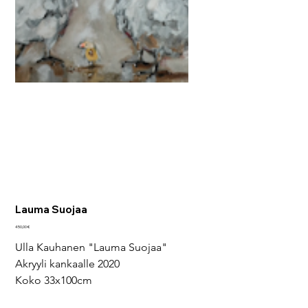
Lauma Suojaa
Hinta
450,00 €
Ulla Kauhanen "Lauma Suojaa"
Akryyli kankaalle 2020
Koko 33x100cm