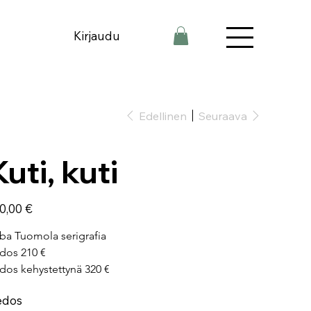
Kirjaudu
Edellinen
Seuraava
Kuti, kuti
a
0,00 €
ba Tuomola serigrafia
dos 210 €
dos kehystettynä 320 €
edos