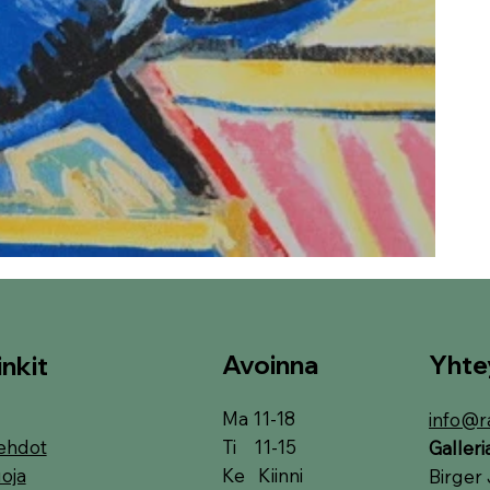
Avoinna
Yhte
inkit
Ma 11-18
info@r
Ti 11-15
ehdot
Galler
Ke Kiinni
oja
Birger 