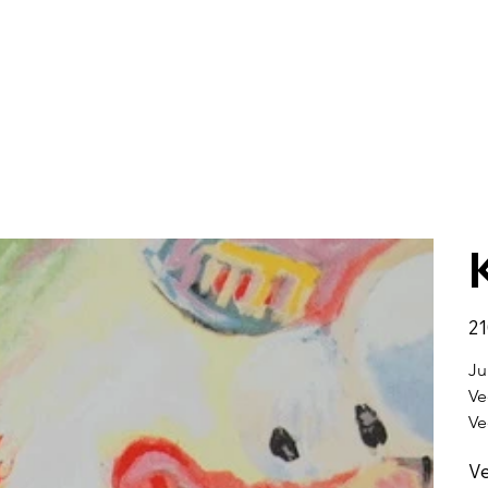
Hint
21
Ju
Ve
Ve
V