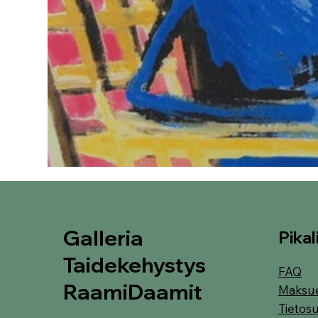
Galleria
Pikal
Taidekehystys
FAQ
RaamiDaamit
Maksu
Tietosu