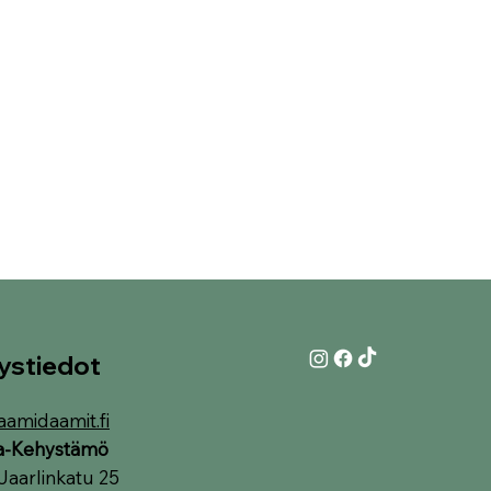
ystiedot
aamidaamit.fi
ia-Kehystämö
Jaarlinkatu 25