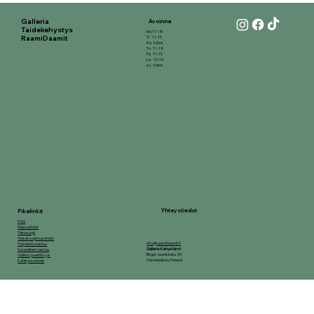
Galleria
Avoinna
Taidekehystys
Ma 11-18
RaamiDaamit
Ti 11-15
Ke Kiinni
To 11-18
Pe 11-15
La 10-14
su Kiinni
Yhteystiedot
Pikalinkit
FAQ
Maksuehdot
Tietosuoja
Yleiset sopimusehdot
info@raamidaamit.fi
Ymparistovastuu
Galleria-Kehystämö
Sosiaalinen vastuu
Birger Jaarlinkatu 25
Hallinto ja eettisyys
Hämeenlinna, Finland
Kehityskohteet