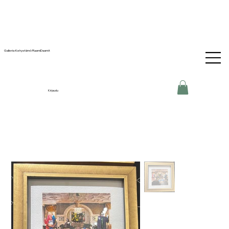
Galleria-Kehystämö RaamiDaamit
Kirjaudu