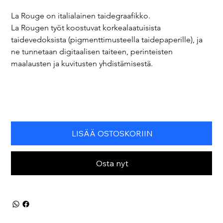
La Rouge on italialainen taidegraafikko.
La Rougen työt koostuvat korkealaatuisista 
taidevedoksista (pigmenttimusteella taidepaperille), ja 
ne tunnetaan digitaalisen taiteen, perinteisten 
maalausten ja kuvitusten yhdistämisestä.
LISÄÄ OSTOSKORIIN
Osta nyt