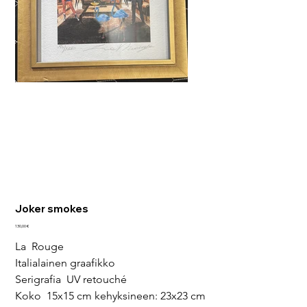
Joker smokes
Hinta
130,00 €
La  Rouge
Italialainen graafikko
Serigrafia  UV retouché
Koko  15x15 cm kehyksineen: 23x23 cm