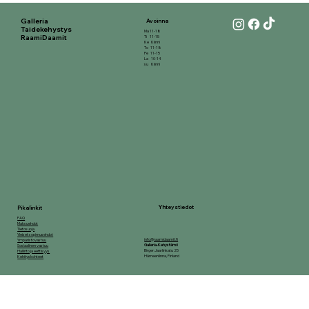
Galleria
Avoinna
Taidekehystys
Ma 11-18
RaamiDaamit
Ti 11-15
Ke Kiinni
To 11-18
Pe 11-15
La 10-14
su Kiinni
Yhteystiedot
Pikalinkit
FAQ
Maksuehdot
Tietosuoja
Yleiset sopimusehdot
info@raamidaamit.fi
Ymparistovastuu
Galleria-Kehystämö
Sosiaalinen vastuu
Birger Jaarlinkatu 25
Hallinto ja eettisyys
Hämeenlinna, Finland
Kehityskohteet