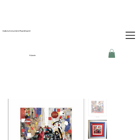
Galleria-Kehystämö RaamiDaamit
Kirjaudu