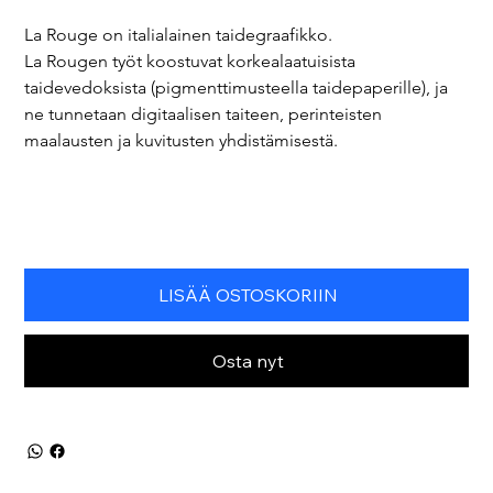
La Rouge on italialainen taidegraafikko.
La Rougen työt koostuvat korkealaatuisista 
taidevedoksista (pigmenttimusteella taidepaperille), ja 
ne tunnetaan digitaalisen taiteen, perinteisten 
maalausten ja kuvitusten yhdistämisestä.
LISÄÄ OSTOSKORIIN
Osta nyt