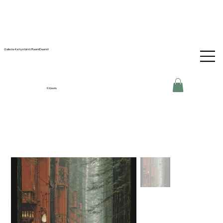
Galleria-Kehystämö RaamiDaamit
Kirjaudu