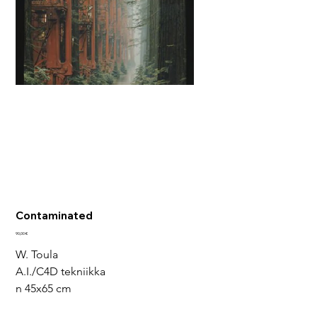
Contaminated
Hinta
90,00 €
W. Toula
A.I./C4D tekniikka
n 45x65 cm