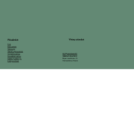
Yhteystiedot
Pikalinkit
FAQ
Maksuehdot
Tietosuoja
Yleiset sopimusehdot
info@raamidaamit.fi
Ymparistovastuu
Galleria-Kehystämö
Sosiaalinen vastuu
Birger Jaarlinkatu 25
Hallinto ja eettisyys
Hämeenlinna, Finland
Kehityskohteet