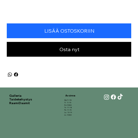
LISÄÄ OSTOSKORIIN
Osta nyt
Galleria
Avoinna
Taidekehystys
Ma 11-18
RaamiDaamit
Ti 11-15
Ke Kiinni
To 11-18
Pe 11-15
La 10-14
su Kiinni