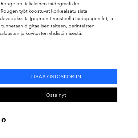
 Rouge on italialainen taidegraafikko.
 Rougen työt koostuvat korkealaatuisista 
idevedoksista (pigmenttimusteella taidepaperille), ja 
 tunnetaan digitaalisen taiteen, perinteisten 
alausten ja kuvitusten yhdistämisestä.
LISÄÄ OSTOSKORIIN
Osta nyt