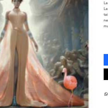
La
La
ta
ne
ma