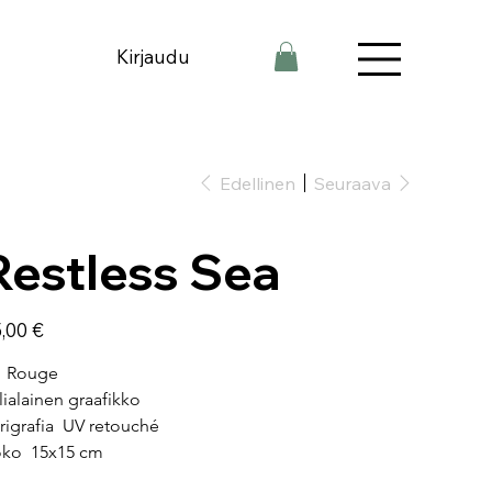
Kirjaudu
Edellinen
Seuraava
Restless Sea
a
,00 €
  Rouge
alialainen graafikko
rigrafia  UV retouché
ko  15x15 cm