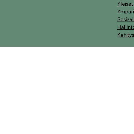
Yleise
Ympari
Sosiaa
Hallint
Kehity