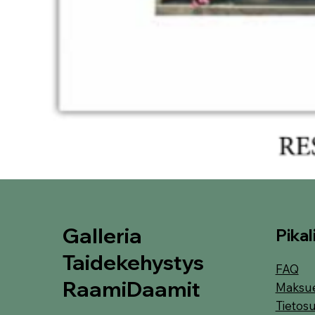
Galleria
Pikal
Taidekehystys
FAQ
RaamiDaamit
Maksu
Tietosu