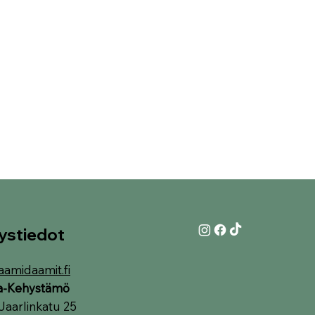
ystiedot
aamidaamit.fi
ia-Kehystämö
Jaarlinkatu 25