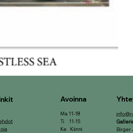
Avoinna
Yhte
inkit
Ma 11-18
info@r
Ti 11-15
ehdot
Galler
Ke Kiinni
oja
Birger 