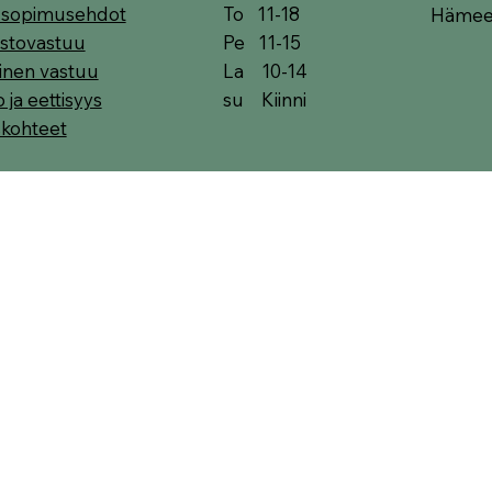
To 11-18
t sopimusehdot
Hämeen
Pe 11-15
stovastuu
La 10-14
linen vastuu
su Kiinni
o ja eettisyys
skohteet