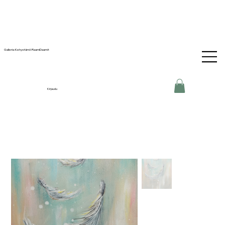
Galleria-Kehystämö RaamiDaamit
Kirjaudu