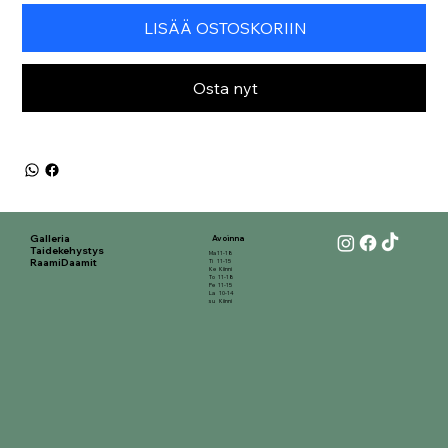
LISÄÄ OSTOSKORIIN
Osta nyt
Galleria
Avoinna
Taidekehystys
Ma 11-18
RaamiDaamit
Ti 11-15
Ke Kiinni
To 11-18
Pe 11-15
La 10-14
su Kiinni