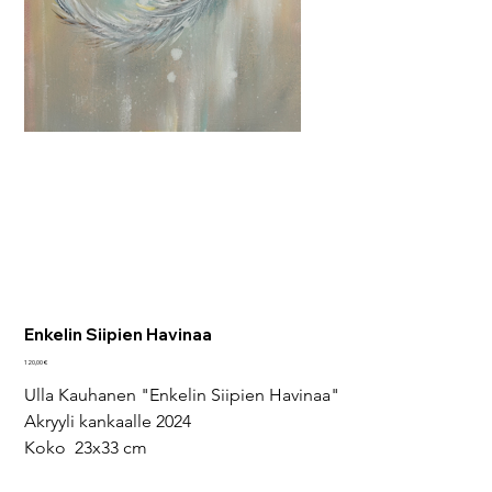
Enkelin Siipien Havinaa
Hinta
120,00 €
Ulla Kauhanen "Enkelin Siipien Havinaa"
Akryyli kankaalle 2024
Koko  23x33 cm