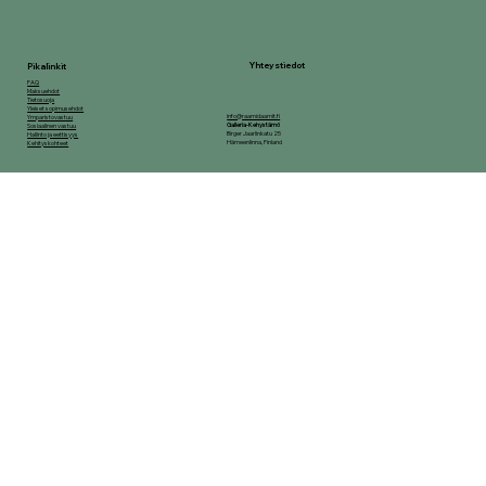
Yhteystiedot
Pikalinkit
FAQ
Maksuehdot
Tietosuoja
Yleiset sopimusehdot
info@raamidaamit.fi
Ymparistovastuu
Galleria-Kehystämö
Sosiaalinen vastuu
Birger Jaarlinkatu 25
Hallinto ja eettisyys
Hämeenlinna, Finland
Kehityskohteet