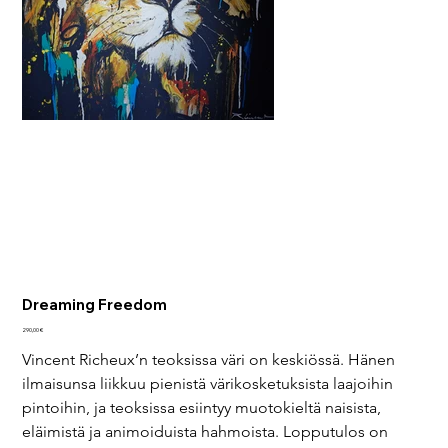
Dreaming Freedom
Hinta
290,00 €
Vincent Richeux’n teoksissa väri on keskiössä. Hänen 
ilmaisunsa liikkuu pienistä värikosketuksista laajoihin 
pintoihin, ja teoksissa esiintyy muotokieltä naisista, 
eläimistä ja animoiduista hahmoista. Lopputulos on 