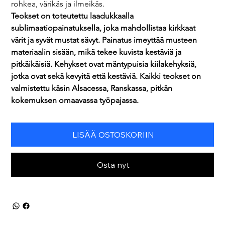
rohkea, värikäs ja ilmeikäs.
Teokset on toteutettu laadukkaalla 
sublimaatiopainatuksella, joka mahdollistaa kirkkaat 
värit ja syvät mustat sävyt. Painatus imeyttää musteen 
materiaalin sisään, mikä tekee kuvista kestäviä ja 
pitkäikäisiä. Kehykset ovat mäntypuisia kiilakehyksiä, 
jotka ovat sekä kevyitä että kestäviä. Kaikki teokset on 
valmistettu käsin Alsacessa, Ranskassa, pitkän 
kokemuksen omaavassa työpajassa.
LISÄÄ OSTOSKORIIN
Osta nyt