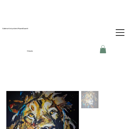
Galleria-Kehystämö RaamiDaamit
Kirjaudu