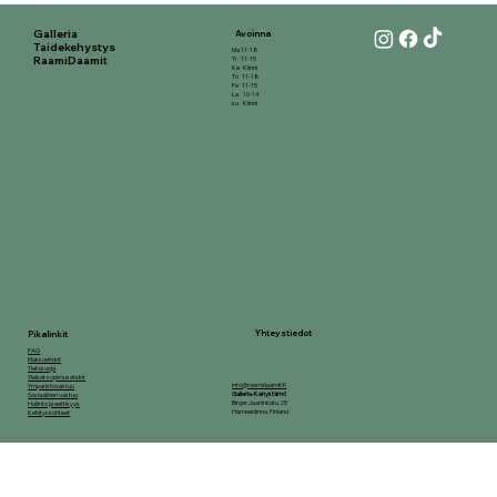
Galleria
Avoinna
Taidekehystys
Ma 11-18
RaamiDaamit
Ti 11-15
Ke Kiinni
To 11-18
Pe 11-15
La 10-14
su Kiinni
Yhteystiedot
Pikalinkit
FAQ
Maksuehdot
Tietosuoja
Yleiset sopimusehdot
info@raamidaamit.fi
Ymparistovastuu
Galleria-Kehystämö
Sosiaalinen vastuu
Birger Jaarlinkatu 25
Hallinto ja eettisyys
Hämeenlinna, Finland
Kehityskohteet