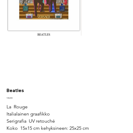
Beatles
Hinta
130,00 €
La  Rouge
Italialainen graafikko
Serigrafia  UV retouché
Koko  15x15 cm kehyksineen: 25x25 cm