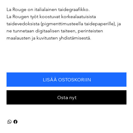
La Rouge on italialainen taidegraafikko.
La Rougen työt koostuvat korkealaatuisista 
taidevedoksista (pigmenttimusteella taidepaperille), ja 
ne tunnetaan digitaalisen taiteen, perinteisten 
maalausten ja kuvitusten yhdistämisestä.
LISÄÄ OSTOSKORIIN
Osta nyt