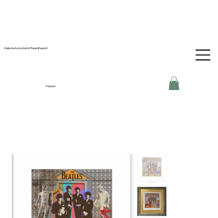
Galleria-Kehystämö RaamiDaamit
Kirjaudu