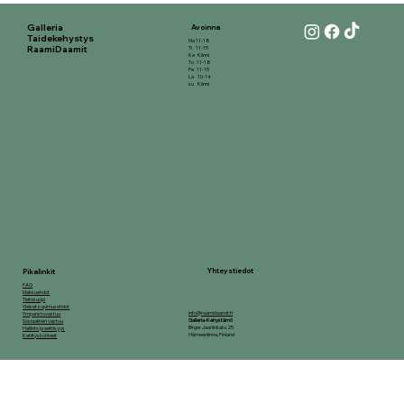
Galleria
Avoinna
Taidekehystys
Ma 11-18
RaamiDaamit
Ti 11-15
Ke Kiinni
To 11-18
Pe 11-15
La 10-14
su Kiinni
Yhteystiedot
Pikalinkit
FAQ
Maksuehdot
Tietosuoja
Yleiset sopimusehdot
info@raamidaamit.fi
Ymparistovastuu
Galleria-Kehystämö
Sosiaalinen vastuu
Birger Jaarlinkatu 25
Hallinto ja eettisyys
Hämeenlinna, Finland
Kehityskohteet