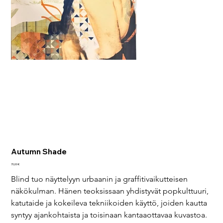
Autumn Shade
Hinta
70,00 €
Blind tuo näyttelyyn urbaanin ja graffitivaikutteisen 
näkökulman. Hänen teoksissaan yhdistyvät popkulttuuri, 
katutaide ja kokeileva tekniikoiden käyttö, joiden kautta 
syntyy ajankohtaista ja toisinaan kantaaottavaa kuvastoa.