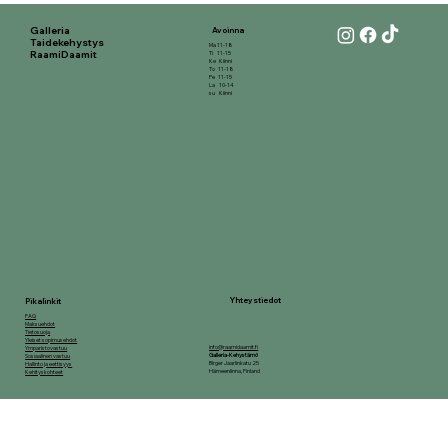
Galleria
Avoinna
Taidekehystys
Ma 11-18
RaamiDaamit
Ti 11-15
Ke Kiinni
To 11-18
Pe 11-15
La 10-14
su Kiinni
Yhteystiedot
Pikalinkit
FAQ
Maksuehdot
Tietosuoja
Yleiset sopimusehdot
info@raamidaamit.fi
Ymparistovastuu
Galleria-Kehystämö
Sosiaalinen vastuu
Birger Jaarlinkatu 25
Hallinto ja eettisyys
Hämeenlinna, Finland
Kehityskohteet