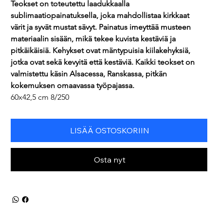
Teokset on toteutettu laadukkaalla 
sublimaatiopainatuksella, joka mahdollistaa kirkkaat 
värit ja syvät mustat sävyt. Painatus imeyttää musteen 
materiaalin sisään, mikä tekee kuvista kestäviä ja 
pitkäikäisiä. Kehykset ovat mäntypuisia kiilakehyksiä, 
jotka ovat sekä kevyitä että kestäviä. Kaikki teokset on 
valmistettu käsin Alsacessa, Ranskassa, pitkän 
kokemuksen omaavassa työpajassa.
60x42,5 cm 8/250
LISÄÄ OSTOSKORIIN
Osta nyt