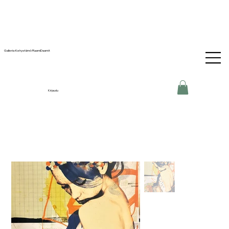
Galleria-Kehystämö RaamiDaamit
Kirjaudu