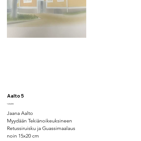
Aalto 5
Hinta
120,00 €
Jaana Aalto
Myydään Tekiänoikeuksineen
Retussiruisku ja Guassimaalaus
noin 15x20 cm