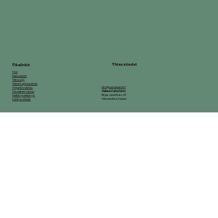
Yhteystiedot
Pikalinkit
FAQ
Maksuehdot
Tietosuoja
Yleiset sopimusehdot
info@raamidaamit.fi
Ymparistovastuu
Galleria-Kehystämö
Sosiaalinen vastuu
Birger Jaarlinkatu 25
Hallinto ja eettisyys
Hämeenlinna, Finland
Kehityskohteet