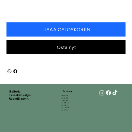
LISÄÄ OSTOSKORIIN
Osta nyt
Galleria
Avoinna
Taidekehystys
Ma 11-18
RaamiDaamit
Ti 11-15
Ke Kiinni
To 11-18
Pe 11-15
La 10-14
su Kiinni