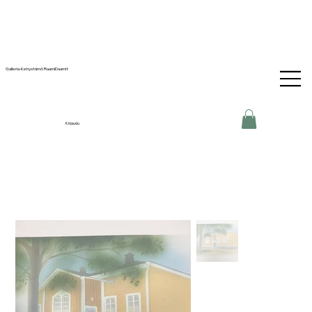
Galleria-Kehystämö RaamiDaamit
Kirjaudu