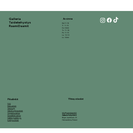
Galleria
Avoinna
Taidekehystys
Ma 11-18
RaamiDaamit
Ti 11-15
Ke Kiinni
To 11-18
Pe 11-15
La 10-14
su Kiinni
Yhteystiedot
Pikalinkit
FAQ
Maksuehdot
Tietosuoja
Yleiset sopimusehdot
info@raamidaamit.fi
Ymparistovastuu
Galleria-Kehystämö
Sosiaalinen vastuu
Birger Jaarlinkatu 25
Hallinto ja eettisyys
Hämeenlinna, Finland
Kehityskohteet