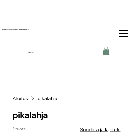
Galleria-Kehystämö RaamiDaamit
Kirjaudu
Aloitus
pikalahja
pikalahja
1 tuote
Suodata ja lajittele