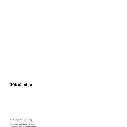
(Pika) lahja
Tämä on täydellinen lahja vaikkapa
-ystävällesi hänen kihlakuvastaan
-yhteisestä matka-selfiestä kaverillesi