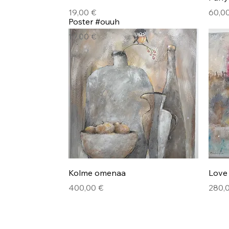
Hinta
Hinta
19,00 €
60,0
Pikakatselu
Poster #ouuh
Hinta
19,00 €
Pikakatselu
Kolme omenaa
Love
Hinta
Hinta
400,00 €
280,