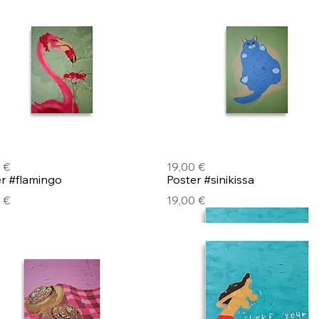
Pikakatselu
Pikakatselu
r #flamingo
Poster #sinikissa
Hinta
 €
19,00 €
Pikakatselu
Pikakatselu
r #flamingo
Poster #sinikissa
Hinta
 €
19,00 €