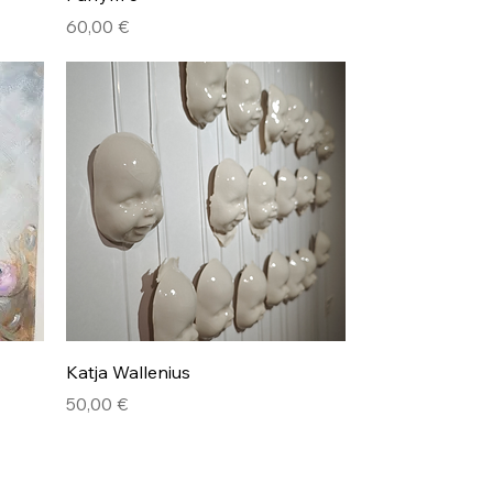
Hinta
60,00 €
Pikakatselu
Katja Wallenius
Hinta
50,00 €