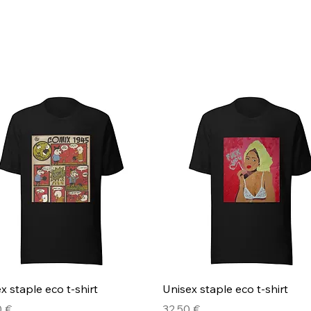
Pikakatselu
Pikakatselu
x staple eco t-shirt
Unisex staple eco t-shirt
Hinta
0 €
32,50 €