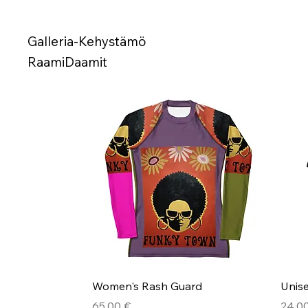
Galleria-Kehystämö
RaamiDaamit
Pikakatselu
Women's Rash Guard
Unise
Hinta
Hinta
65,00 €
24,0