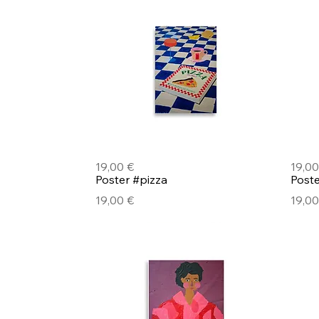
Pikakatselu
Poster #pizza
Poste
Hinta
Hinta
19,00 €
19,00
Pikakatselu
Poster #pizza
Poste
Hinta
Hinta
19,00 €
19,00