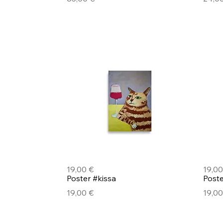
Pikakatselu
Poster #kissa
Post
Hinta
Hinta
19,00 €
19,00
Pikakatselu
Poster #kissa
Post
Hinta
Hinta
19,00 €
19,00