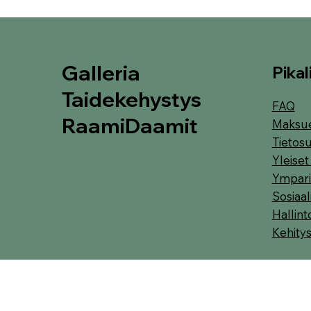
Galleria
Pikal
Taidekehystys
FAQ
RaamiDaamit
Maksu
Tietosu
Yleise
Ympari
Sosiaa
Hallint
Kehity