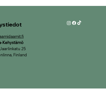
ystiedot
aamidaamit.fi
ia-Kehystämö
Jaarlinkatu 25
linna, Finland