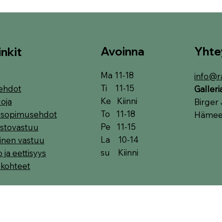
Avoinna
Yhte
inkit
Ma 11-18
info@r
Ti 11-15
ehdot
Galler
Ke Kiinni
oja
Birger 
To 11-18
t sopimusehdot
Hämeen
Pe 11-15
stovastuu
La 10-14
linen vastuu
su Kiinni
o ja eettisyys
skohteet