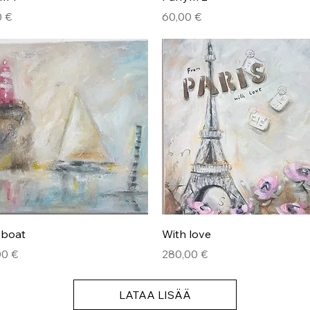
Hinta
0 €
60,00 €
Pikakatselu
Pikakatselu
 boat
With love
Hinta
00 €
280,00 €
LATAA LISÄÄ