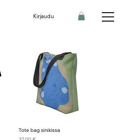
Kirjaudu
Pikakatselu
Tote bag sinikissa
Hinta
37,00 €