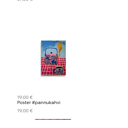
Pikakatselu
Poster #pannukahvi
Hinta
19,00 €
Pikakatselu
Poster #pannukahvi
Hinta
19,00 €