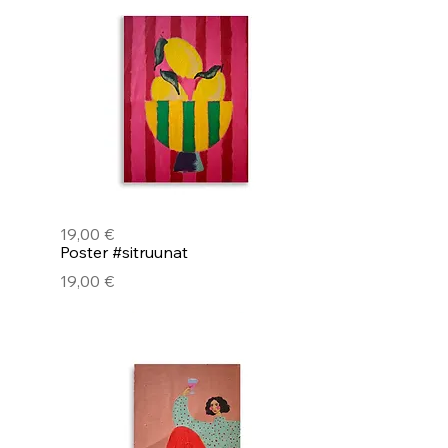
Pikakatselu
Poster #sitruunat
Hinta
19,00 €
Pikakatselu
Poster #sitruunat
Hinta
19,00 €