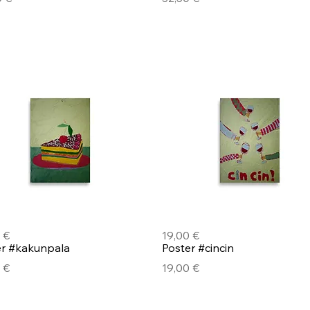
Pikakatselu
Pikakatselu
er #kakunpala
Poster #cincin
Hinta
 €
19,00 €
Pikakatselu
Pikakatselu
er #kakunpala
Poster #cincin
Hinta
 €
19,00 €