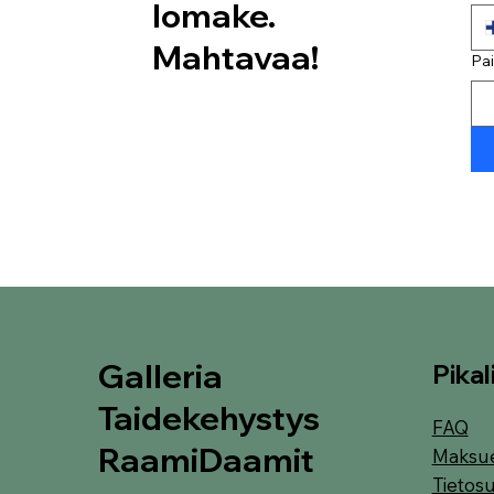
lomake.
Mahtavaa!
Galleria
Pikal
Taidekehystys
FAQ
RaamiDaamit
Maksu
Tietosu