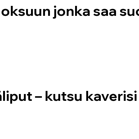
oksuun jonka saa suo
iput – kutsu kaverisi