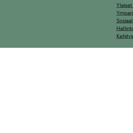
Yleise
Ympari
Sosiaa
Hallint
Kehity