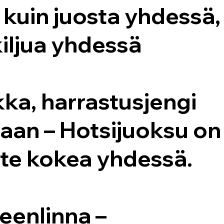
kuin juosta yhdessä,
iljua yhdessä
ka, harrastusjengi
saan – Hotsijuoksu on
tte kokea yhdessä.
eenlinna –