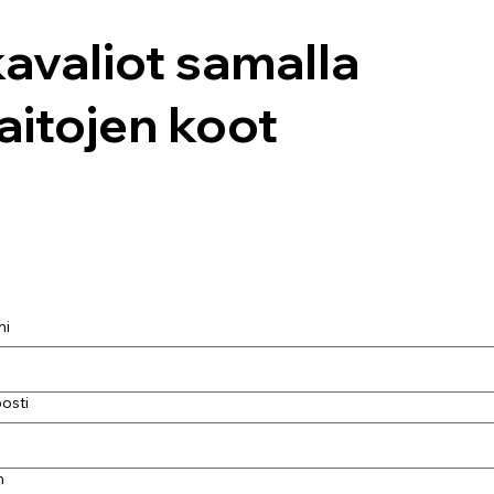
kavaliot samalla
aitojen koot
mi
osti
h