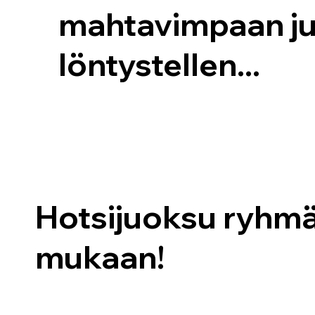
mahtavimpaan ju
löntystellen...
Hotsijuoksu ryhmäl
mukaan!