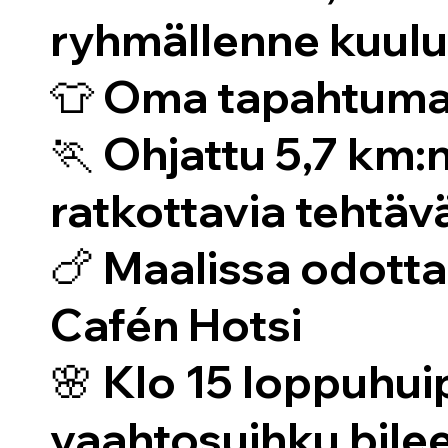
ryhmällenne kuulu
👕 Oma tapahtumap
🏃 Ohjattu 5,7 km:n
ratkottavia tehtäv
🍗 Maalissa odott
Cafén Hotsi
🌸 Klo 15 loppuhui
vaahtosuihku bile