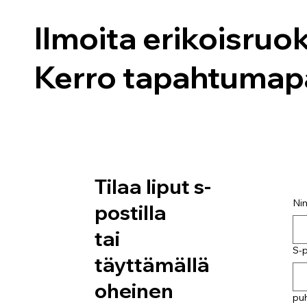
Ilmoita erikoisruo
Kerro tapahtumap
Tilaa liput s-
Ni
postilla
tai
S-p
täyttämällä
oheinen
pu