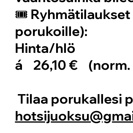
🎟️
Ryhmätilaukset 
porukoille):
Hinta/hlö
á 26,10 €
(norm. 2
Tilaa porukallesi p
hotsijuoksu@gmai