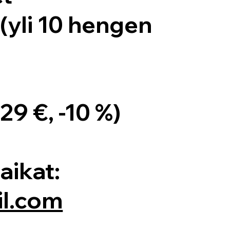
(yli 10 hengen
9 €, -10 %)
aikat:
l.com