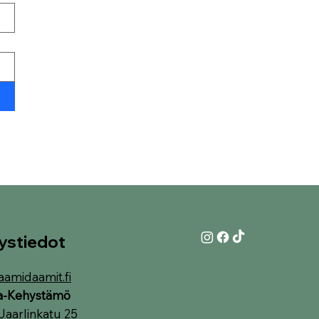
ystiedot
aamidaamit.fi
ia-Kehystämö
Jaarlinkatu 25