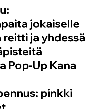
u:
aita jokaiselle
 reitti ja yhdessä
äpisteitä
aa Pop-Up Kana
pennus: pinkki
et