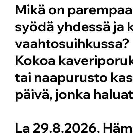
Mikä on parempaa 
syödä yhdessä ja k
vaahtosuihkussa?
Kokoa kaveriporuk
tai naapurusto ka
päivä, jonka halua
La 29.8.2026, Häm