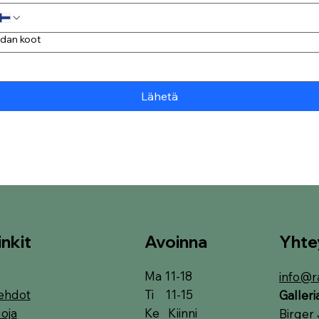
Paidan koot
Lähetä
Avoinna
Yhte
inkit
Ma 11-18
info@r
Ti 11-15
ehdot
Galler
Ke Kiinni
oja
Birger 