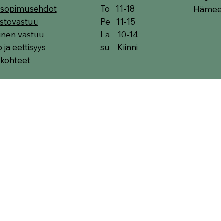
To 11-18
t sopimusehdot
Hämeen
Pe 11-15
stovastuu
La 10-14
linen vastuu
su Kiinni
o ja eettisyys
skohteet