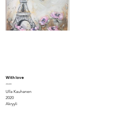
With love
Pris
280,00 €
Ulla Kauhanen
2020
Akryyli