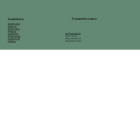
Kontaktinformation
Snabblänkar
Betalningsvillkor
Dataskydd
Allmänna villkor
Miljöansvar
info@raamidaamit.fi
Socialt ansvar
Galleri-ramverk
Styrning och etik
Birger Jaarlinkatu 25
Utvecklingsmål
Hämeenlinna, Finland
Onlinekurs