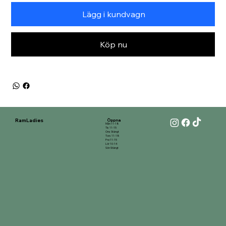
Lägg i kundvagn
Köp nu
RamLadies
Öppna
Mån 11-18
Tis 11-15
Ons Stängt
Tors 11-18
Fre 11-15
Lör 10-14
Sön Stängt