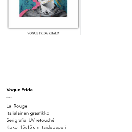
Vogue Frida
Pris
65,00 €
La  Rouge
Italialainen graafikko
Serigrafia  UV retouché
Koko  15x15 cm  taidepaperi