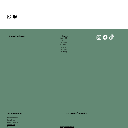
RamLadies
Öppna
Mån 11-18
Tis 11-15
Ons Stängt
Tors 11-18
Fre 11-15
Lör 10-14
Sön Stängt
Kontaktinformation
Snabblänkar
Betalningsvillkor
Dataskydd
Allmänna villkor
Miljöansvar
info@raamidaamit.fi
Socialt ansvar