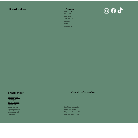
RamLadies
Öppna
Mån 11-18
Tis 11-15
Ons Stängt
Tors 11-18
Fre 11-15
Lör 10-14
Sön Stängt
Kontaktinformation
Snabblänkar
Betalningsvillkor
Dataskydd
Allmänna villkor
Miljöansvar
info@raamidaamit.fi
Socialt ansvar
Galleri-ramverk
Styrning och etik
Birger Jaarlinkatu 25
Utvecklingsmål
Hämeenlinna, Finland
Onlinekurs