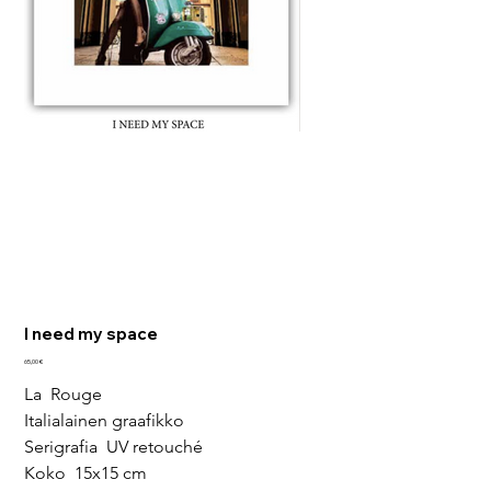
I need my space
Pris
65,00 €
La  Rouge
Italialainen graafikko
Serigrafia  UV retouché
Koko  15x15 cm