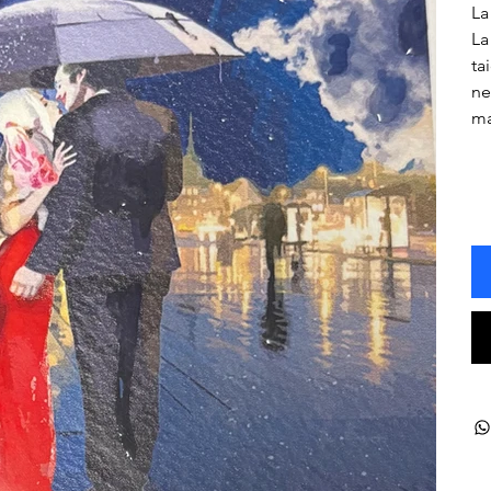
La
La
ta
ne
ma