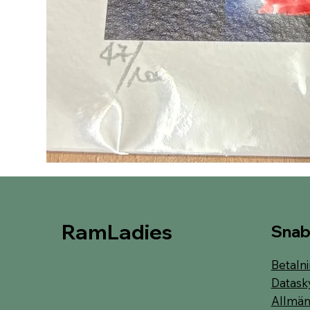
RamLadies
Snab
Betalni
Datask
Allmänn