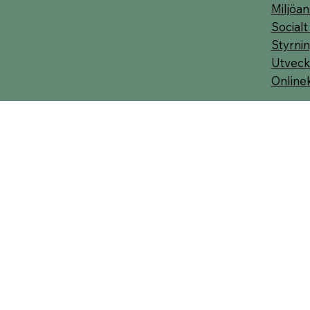
Miljöan
Socialt
Styrnin
Utveck
Online