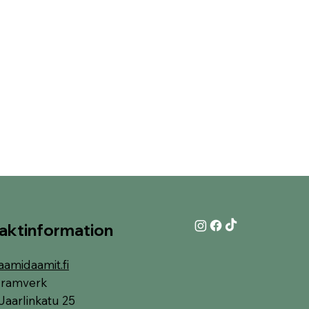
aktinformation
aamidaamit.fi
i-ramverk
Jaarlinkatu 25