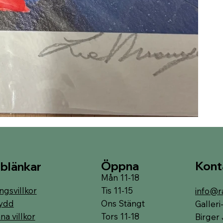
Öppna
Kont
blänkar
Mån 11-18
Tis 11-15
ngsvillkor
info@r
Ons Stängt
ydd
Galler
Tors 11-18
a villkor
Birger 