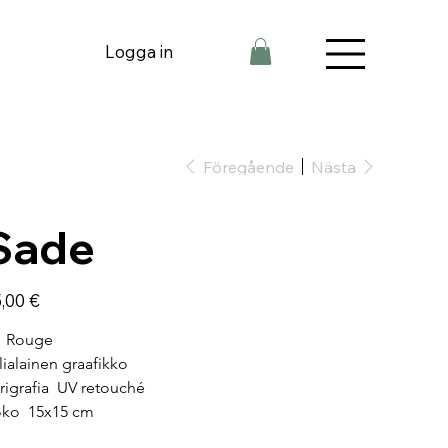
Logga in
Föregående
Nästa
Sade
,00 €
  Rouge
alialainen graafikko
rigrafia  UV retouché
ko  15x15 cm