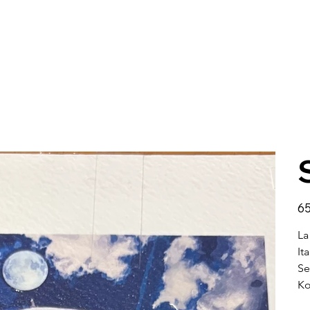
Pris
65
La
It
Se
Ko