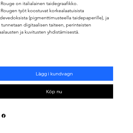
 Rouge on italialainen taidegraafikko.
 Rougen työt koostuvat korkealaatuisista 
idevedoksista (pigmenttimusteella taidepaperille), ja 
 tunnetaan digitaalisen taiteen, perinteisten 
alausten ja kuvitusten yhdistämisestä.
Lägg i kundvagn
Köp nu