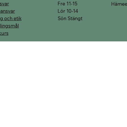
Fre 11-15
svar
Hämeen
Lör 10-14
 ansvar
Sön Stängt
g och etik
lingsmål
kurs