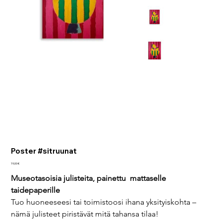
Poster #sitruunat
Pris
19,00 €
Museotasoisia julisteita, painettu  mattaselle 
taidepaperille
Tuo huoneeseesi tai toimistoosi ihana yksityiskohta – 
nämä julisteet piristävät mitä tahansa tilaa!