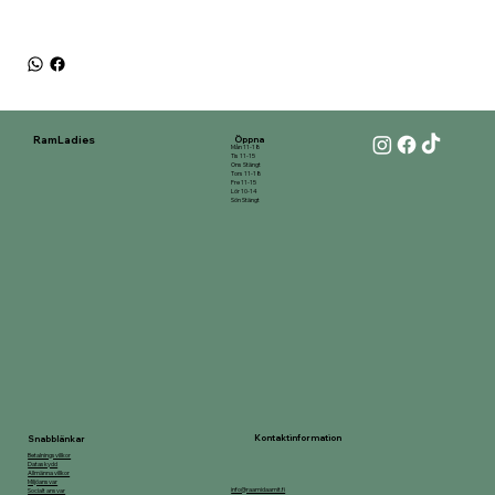
RamLadies
Öppna
Mån 11-18
Tis 11-15
Ons Stängt
Tors 11-18
Fre 11-15
Lör 10-14
Sön Stängt
Kontaktinformation
Snabblänkar
Betalningsvillkor
Dataskydd
Allmänna villkor
Miljöansvar
info@raamidaamit.fi
Socialt ansvar