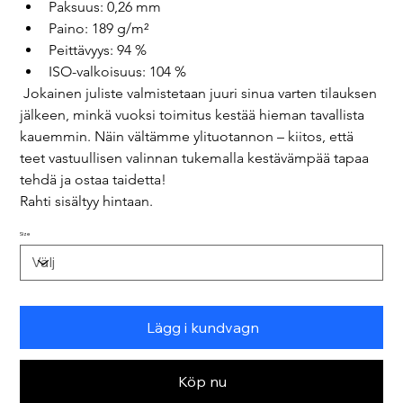
Paksuus: 0,26 mm
Paino: 189 g/m²
Peittävyys: 94 %
ISO-valkoisuus: 104 %
 Jokainen juliste valmistetaan juuri sinua varten tilauksen 
jälkeen, minkä vuoksi toimitus kestää hieman tavallista 
kauemmin. Näin vältämme ylituotannon – kiitos, että 
teet vastuullisen valinnan tukemalla kestävämpää tapaa 
tehdä ja ostaa taidetta! 
Rahti sisältyy hintaan.
Size
Lägg i kundvagn
Köp nu