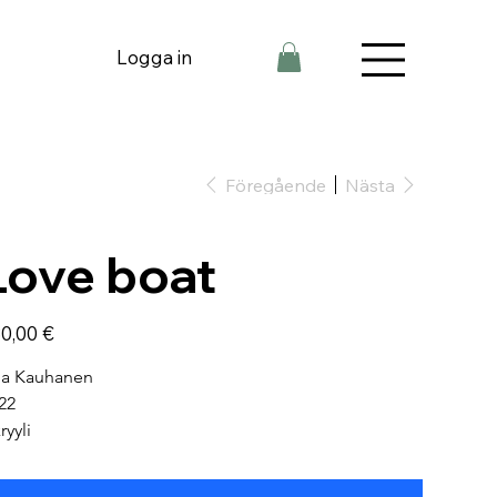
Logga in
Föregående
Nästa
Love boat
0,00 €
la Kauhanen
22
ryyli