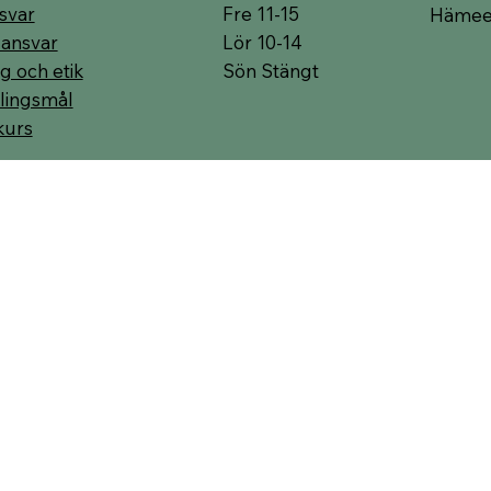
Fre 11-15
svar
Hämeen
Lör 10-14
 ansvar
Sön Stängt
g och etik
lingsmål
kurs