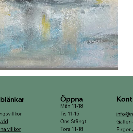
Öppna
Kont
blänkar
Mån 11-18
Tis 11-15
ngsvillkor
info@r
Ons Stängt
ydd
Galler
Tors 11-18
a villkor
Birger 