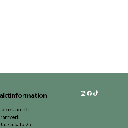
aktinformation
aamidaamit.fi
i-ramverk
Jaarlinkatu 25