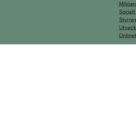
Miljöan
Socialt
Styrnin
Utveck
Online