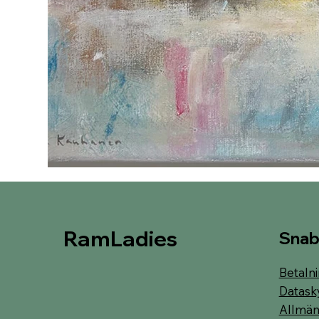
RamLadies
Snab
Betalni
Datask
Allmänn