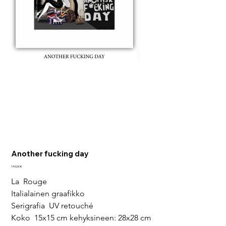
Another fucking day
Pris
140,00 €
La  Rouge
Italialainen graafikko
Serigrafia  UV retouché
Koko  15x15 cm kehyksineen: 28x28 cm