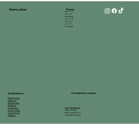
RamLadies
Öppna
Mån 11-18
Tis 11-15
Ons Stängt
Tors 11-18
Fre 11-15
Lör 10-14
Sön Stängt
Kontaktinformation
Snabblänkar
Betalningsvillkor
Dataskydd
Allmänna villkor
Miljöansvar
info@raamidaamit.fi
Socialt ansvar
Galleri-ramverk
Styrning och etik
Birger Jaarlinkatu 25
Utvecklingsmål
Hämeenlinna, Finland
Onlinekurs