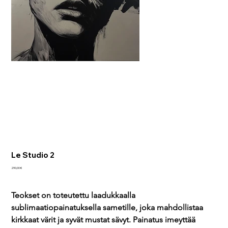
Le Studio 2
Reapris
290,00 €
Teokset on toteutettu laadukkaalla 
sublimaatiopainatuksella sametille, joka mahdollistaa 
kirkkaat värit ja syvät mustat sävyt. Painatus imeyttää 