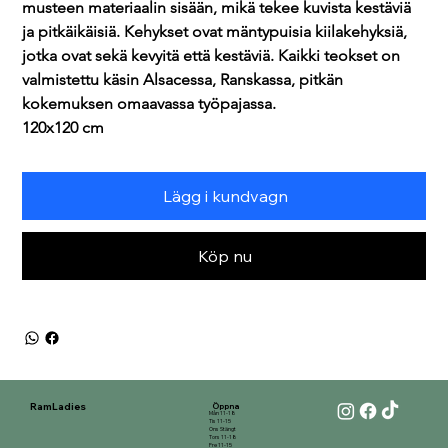
musteen materiaalin sisään, mikä tekee kuvista kestäviä 
ja pitkäikäisiä. Kehykset ovat mäntypuisia kiilakehyksiä, 
jotka ovat sekä kevyitä että kestäviä. Kaikki teokset on 
valmistettu käsin Alsacessa, Ranskassa, pitkän 
kokemuksen omaavassa työpajassa.
120x120 cm
Lägg i kundvagn
Köp nu
RamLadies
Öppna
Mån 11-18
Tis 11-15
Ons Stängt
Tors 11-18
Fre 11-15