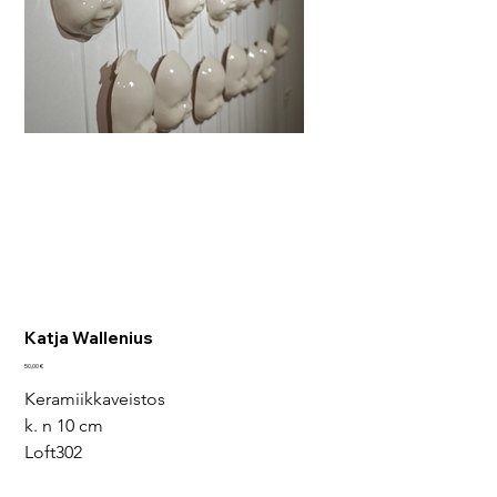
Katja Wallenius
Pris
50,00 €
Keramiikkaveistos
k. n 10 cm
Loft302